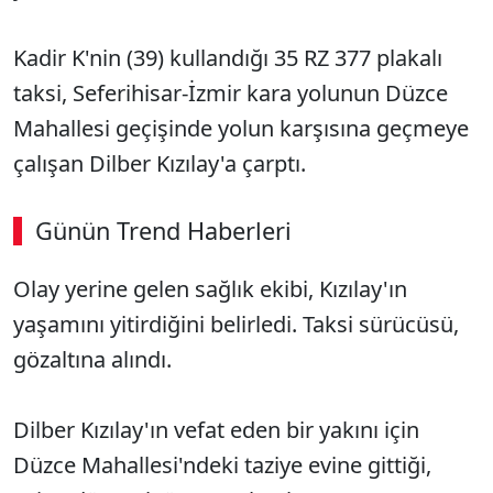
Kadir K'nin (39) kullandığı 35 RZ 377 plakalı
taksi, Seferihisar-İzmir kara yolunun Düzce
Mahallesi geçişinde yolun karşısına geçmeye
çalışan Dilber Kızılay'a çarptı.
Günün Trend Haberleri
00:02
/ 09:08
Olay yerine gelen sağlık ekibi, Kızılay'ın
Sesi Aç
yaşamını yitirdiğini belirledi. Taksi sürücüsü,
gözaltına alındı.
Dilber Kızılay'ın vefat eden bir yakını için
Düzce Mahallesi'ndeki taziye evine gittiği,