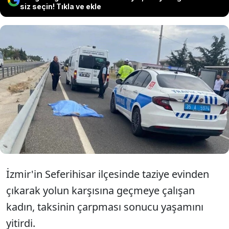
siz seçin! Tıkla ve ekle
İzmir Seferihisar'da taziye evinden
çıkan Dilber Kızılay, taksinin
çarpması sonucu hayatını kaybetti.
İzmir'in Seferihisar ilçesinde taziye evinden
çıkarak yolun karşısına geçmeye çalışan
kadın, taksinin çarpması sonucu yaşamını
yitirdi.