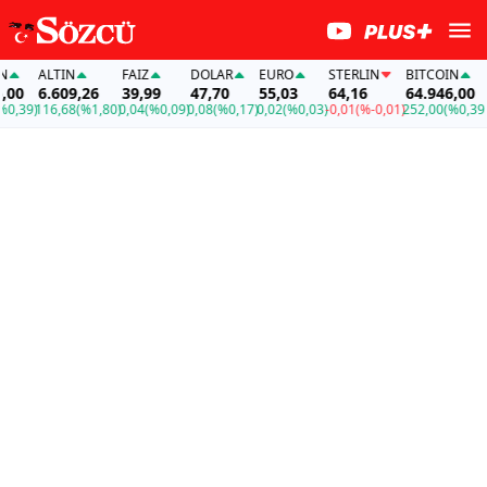
ALTIN
FAİZ
DOLAR
EURO
STERLIN
BITCOIN
A
00
6.609,26
39,99
47,70
55,03
64,16
64.946,00
6
,39)
116,68
(%1,80)
0,04
(%0,09)
0,08
(%0,17)
0,02
(%0,03)
-0,01
(%-0,01)
252,00
(%0,39)
11