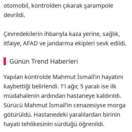
otomobil, kontrolden çıkarak şarampole
devrildi.
Çevredekilerin ihbarıyla kaza yerine, sağlık,
itfaiye, AFAD ve jandarma ekipleri sevk edildi.
Günün Trend Haberleri
00:02
/ 02:14
Yapılan kontrolde Mahmut İsmail’in hayatını
Sesi Aç
kaybettiği belirlendi. 1’i ağır, 5 yaralı ise ilk
müdahalenin ardından hastaneye kaldırıldı.
Sürücü Mahmut İsmail’in cenazesiyse morga
götürüldü. Hastanedeki yaralılardan birinin
hayati tehlikesinin sürdüğü öğrenildi.