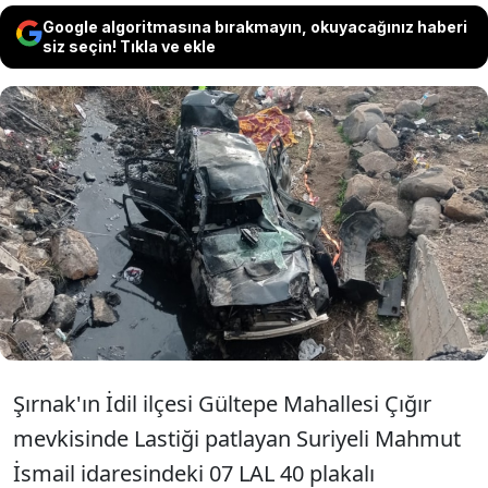
Google algoritmasına bırakmayın, okuyacağınız haberi
siz seçin! Tıkla ve ekle
Şırnak'ın İdil ilçesinde Mersin'den taziye
için yola çıkan ailenin otomobillerinin lastiği
patladı. Otomobil şarampole yuvarlanırken
1 kişi öldü, 1’i ağır, 5 kişi de yaralandı.
Şırnak'ın İdil ilçesi Gültepe Mahallesi Çığır
mevkisinde Lastiği patlayan Suriyeli Mahmut
İsmail idaresindeki 07 LAL 40 plakalı