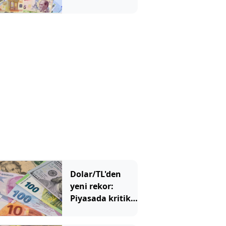
tarihi zirve
Dolar/TL'den
yeni rekor:
Piyasada kritik
48 saatlik
dönemeç