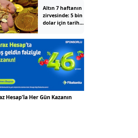
alarmı!
Altın 7 haftanın
zirvesinde: 5 bin
dolar için tarih
verildi
az Hesap’la Her Gün Kazanın