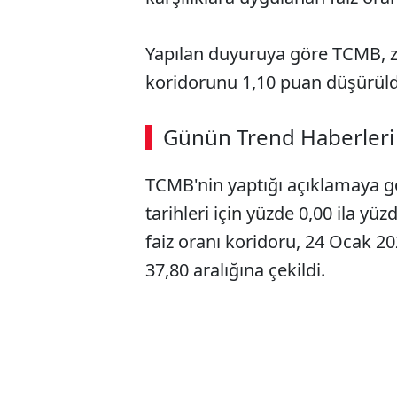
Yapılan duyuruya göre TCMB, zo
koridorunu 1,10 puan düşürüldü
ABERİ OKU
➜
Günün Trend Haberleri
00:02
/ 08:15
TCMB'nin yaptığı açıklamaya gö
tarihleri için yüzde 0,00 ila yü
faiz oranı koridoru, 24 Ocak 20
37,80 aralığına çekildi.