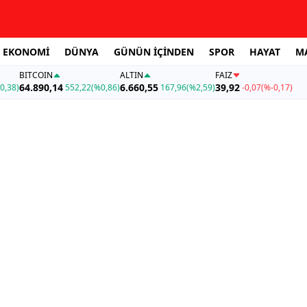
EKONOMİ
DÜNYA
GÜNÜN İÇİNDEN
SPOR
HAYAT
M
BITCOIN
ALTIN
FAİZ
64.890,14
6.660,55
39,92
0,38)
552,22
(%0,86)
167,96
(%2,59)
-0,07
(%-0,17)