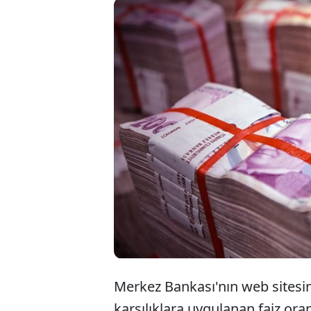
T
L
k
Merkez Bankası'nın web sitesin
karşılıklara uygulanan faiz or