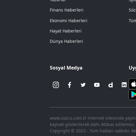
Finans Haberleri
Söz
Ekonomi Haberleri
Tüm
Hayat Haberleri
Dünya Haberleri
Sosyal Medya
Uy
www.sozcu.com.tr internet sitesinde yayınla
kaynak gösterilerek dahi iktibas edilemez.
Copyright © 2023 - Tüm hakları saklıdır. Me