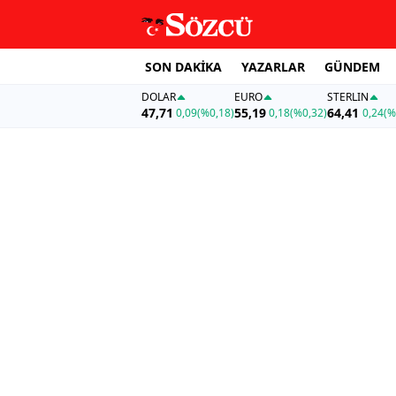
SON DAKİKA
YAZARLAR
GÜNDEM
DOLAR
EURO
STERLIN
47,71
55,19
64,41
0,09
(%0,18)
0,18
(%0,32)
0,24
(%