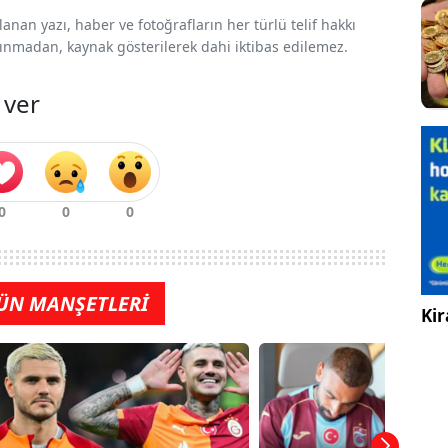
nan yazı, haber ve fotoğrafların her türlü telif hakkı
 alınmadan, kaynak gösterilerek dahi iktibas edilemez.
 ver
ÜN MANŞETLERİ
Kir