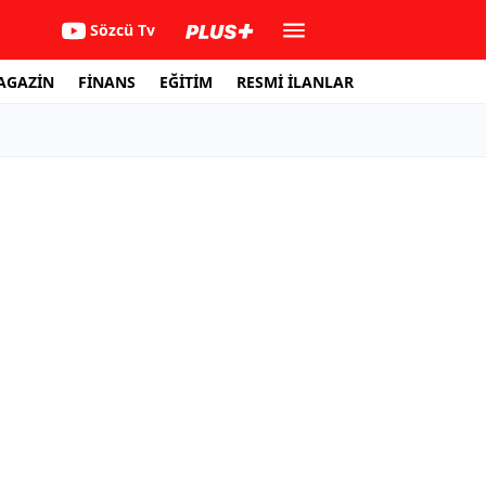
Sözcü Tv
AGAZİN
FİNANS
EĞİTİM
RESMİ İLANLAR