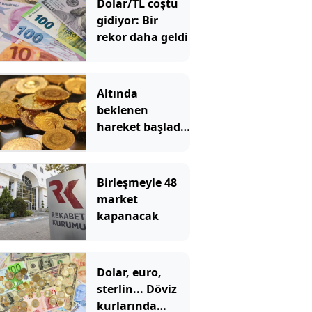
Dolar/TL coştu
gidiyor: Bir
rekor daha geldi
Altında
beklenen
hareket başladı!
Gram altın hızla
yükseliyor
Birleşmeyle 48
market
kapanacak
Dolar, euro,
sterlin... Döviz
kurlarında