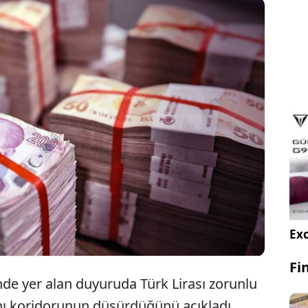
ürkiye Cumhuriyeti Merkez Bankası (TCMB), Türk
irası zorunlu karşılıklara uyguladığı faiz oranı
oridorunu 1,10 puan aşağı çekti.
Exc
Fi
de yer alan duyuruda Türk Lirası zorunlu
anı koridorunun düşürdüğünü açıkladı.