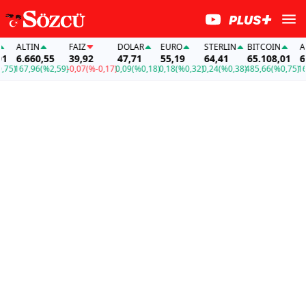
ALTIN
FAİZ
DOLAR
EURO
STERLIN
BITCOIN
ALTI
6.660,55
39,92
47,71
55,19
64,41
65.108,01
6.66
)
167,96
(%2,59)
-0,07
(%-0,17)
0,09
(%0,18)
0,18
(%0,32)
0,24
(%0,38)
485,66
(%0,75)
167,9