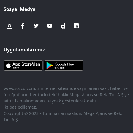
Sosyal Medya
Uygulamalarımız
www.sozcu.com.tr internet sitesinde yayınlanan yazı, haber ve
fotoğrafların her türlü telif hakkı Mega Ajans ve Rek. Tic. A.Ş'ye
aittir. İzin alınmadan, kaynak gösterilerek dahi
iktibas edilemez.
Copyright © 2023 - Tüm hakları saklıdır. Mega Ajans ve Rek.
Tic. A.Ş.