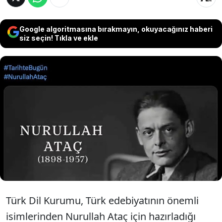
Google algoritmasına bırakmayın, okuyacağınız haberi
siz seçin! Tıkla ve ekle
Türk Dil Kurumu’nun, Nurullah Ataç’ın ölüm
yıl dönümü için hazırladığı videoda ünlü
yazar yerine ABD’li şair T.S. Eliot’ın
fotoğrafını kullanması sosyal medyada
gündem oldu.
Türk Dil Kurumu, Türk edebiyatının önemli
isimlerinden Nurullah Ataç için hazırladığı