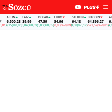
ALTIN
FAİZ
DOLAR
EURO
STERLIN
BITCOIN
ALT
6.500,23
39,99
47,59
54,96
64,18
64.396,27
6.5
81)
4,15
(%0,06)
0,04
(%0,09)
0,03
(%0,05)
-0,05
(%-0,09)
0,08
(%0,12)
-523,52
(%-0,81)
4,15