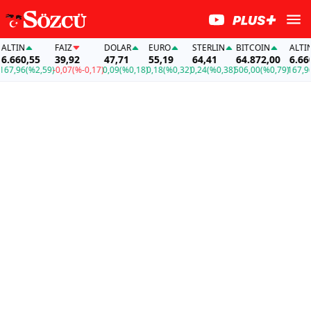
TIN
FAİZ
DOLAR
EURO
STERLIN
BITCOIN
ALTIN
660,55
39,92
47,71
55,19
64,41
64.872,00
6.660,
7,96
(%2,59)
-0,07
(%-0,17)
0,09
(%0,18)
0,18
(%0,32)
0,24
(%0,38)
506,00
(%0,79)
167,96
(%