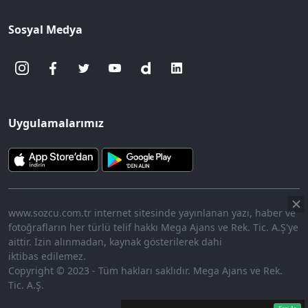
Sosyal Medya
Uygulamalarımız
www.sozcu.com.tr internet sitesinde yayınlanan yazı, haber ve
fotoğrafların her türlü telif hakkı Mega Ajans ve Rek. Tic. A.Ş'ye
aittir. İzin alınmadan, kaynak gösterilerek dahi
iktibas edilemez.
Copyright © 2023 - Tüm hakları saklıdır. Mega Ajans ve Rek.
Tic. A.Ş.
360p
Loaded
:
Sesi
10.45%
Aç