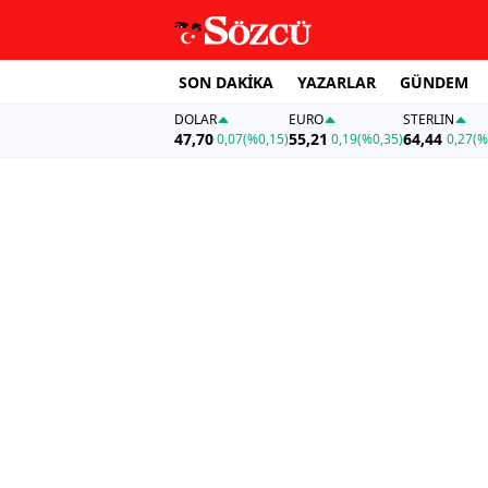
SON DAKİKA
YAZARLAR
GÜNDEM
DOLAR
EURO
STERLIN
47,70
55,21
64,44
0,07
(%0,15)
0,19
(%0,35)
0,27
(%