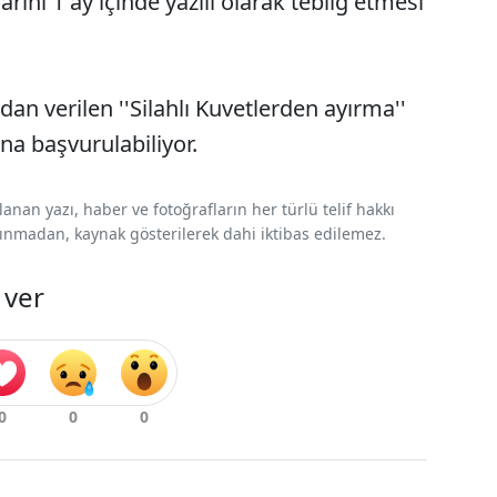
rını 1 ay içinde yazılı olarak tebliğ etmesi
ndan verilen ''Silahlı Kuvetlerden ayırma''
una başvurulabiliyor.
nan yazı, haber ve fotoğrafların her türlü telif hakkı
 alınmadan, kaynak gösterilerek dahi iktibas edilemez.
 ver