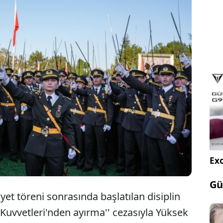
u mezuniyetinde kılıçlı yemin eden ve "Mustafa
leriyiz" sloganı atan teğmenlere yönelik başlatılan
cinde teğmenler bu perşembe günü savunmalarını
nlerin yanında üç komutan da YDK'ya sevk edildi.
Exc
Gü
t töreni sonrasında başlatılan disiplin
 Kuvvetleri'nden ayırma'' cezasıyla Yüksek