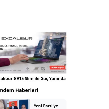
alibur G915 Slim ile Güç Yanında
ndem Haberleri
Yeni Parti'ye