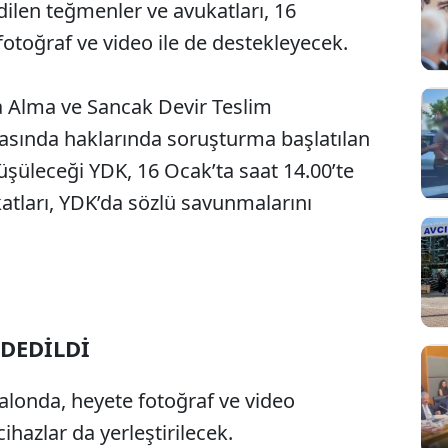
dilen teğmenler ve avukatları, 16
otoğraf ve video ile de destekleyecek.
Alma ve Sancak Devir Teslim
rasında haklarında soruşturma başlatılan
üşüleceği YDK, 16 Ocak’ta saat 14.00’te
tları, YDK’da sözlü savunmalarını
DEDİLDİ
Sesi Aç
alonda, heyete fotoğraf ve video
cihazlar da yerleştirilecek.