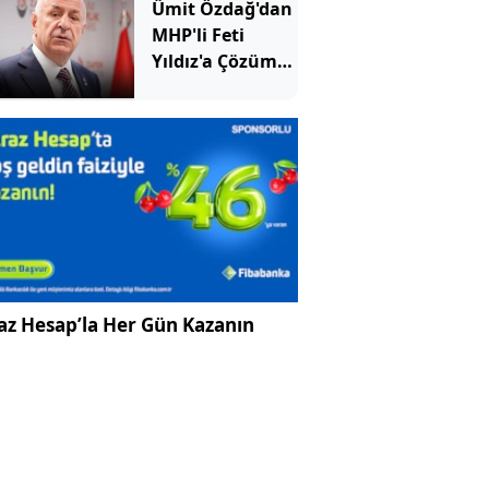
Ümit Özdağ'dan
MHP'li Feti
Yıldız'a Çözüm
süreci tepkisi
az Hesap’la Her Gün Kazanın