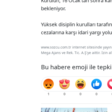
Kurulun, 16 Ocak’tan sonra kara
bekleniyor.
Yüksek disiplin kurulları tarafı
cezalarına karşı idari yargı yol
www.sozcu.com.tr internet sitesinde yayınla
Mega Ajans ve Rek. Tic. A.Ş'ye aittir. İzin
Bu habere emoji ile tepki