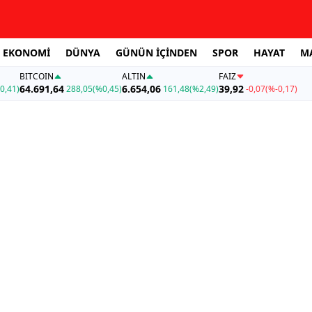
EKONOMİ
DÜNYA
GÜNÜN İÇİNDEN
SPOR
HAYAT
M
BITCOIN
ALTIN
FAİZ
64.691,64
6.654,06
39,92
0,41)
288,05
(%0,45)
161,48
(%2,49)
-0,07
(%-0,17)