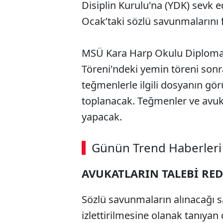
Disiplin Kurulu'na (YDK) sevk e
Ocak’taki sözlü savunmalarını f
MSÜ Kara Harp Okulu Diploma 
Töreni'ndeki yemin töreni son
teğmenlerle ilgili dosyanın gör
toplanacak. Teğmenler ve avuka
yapacak.
ABERİ OKU
➜
Günün Trend Haberleri
00:02
/ 08:15
AVUKATLARIN TALEBİ RED
Sözlü savunmaların alınacağı s
izlettirilmesine olanak tanıyan 