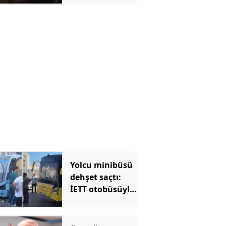
gerginliği!
Salonda sesler
aniden yükseldi
Yolcu minibüsü
dehşet saçtı:
İETT otobüsüyle
kafa kafaya
çarpıştılar