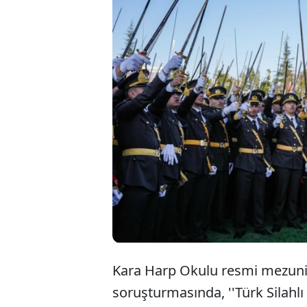
Kara Harp Okul
Kemal'in asker
disiplin süre
yapacak. Teğme
Kara Harp Okulu resmi mezuniye
soruşturmasında, ''Türk Silahlı