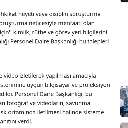
ahkikat heyeti veya disiplin soruşturma
a soruşturma neticesiyle menfaati olan
çin'' kimlik, rütbe ve görev yeri bilgilerini
lığı Personel Daire Başkanlığı bu talepleri
 video izletilerek yapılması amacıyla
österimine uygun bilgisayar ve projeksiyon
dildi. Personel Daire Başkanlığı, bu
nan fotoğraf ve videoların, savunma
isk ortamında iletilmesi halinde sisteme
nıtını verdi.