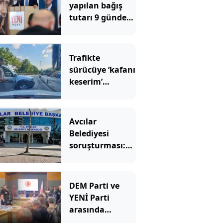
yapılan bağış
tutarı 9 günde
300 milyonu
geçti
Trafikte
sürücüye ‘kafanı
keserim’
demişti! Cezası
belli oldu
Avcılar
Belediyesi
soruşturması:
12 kişi
tutuklandı
DEM Parti ve
YENİ Parti
arasında
'Demirtaş'