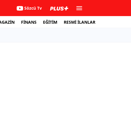
Sözcü Tv
AGAZİN
FİNANS
EĞİTİM
RESMİ İLANLAR