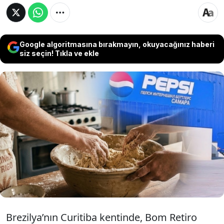
Google algoritmasına bırakmayın, okuyacağınız haberi
siz seçin! Tıkla ve ekle
Curitiba’da iki Alman göçmeni kız kardeşin ev
fırınında faturaları ödemek için başlattığı
küçük atıştırmalık üretimi, yıllar içinde
büyüyerek ulusal bir markaya dönüştü ve
PepsiCo tarafından satın alındı.
Brezilya’nın Curitiba kentinde, Bom Retiro