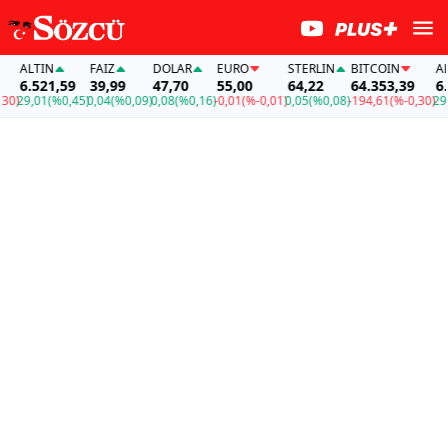
ALTIN
FAİZ
DOLAR
EURO
STERLIN
BITCOIN
ALTI
6.521,59
39,99
47,70
55,00
64,22
64.353,39
6.52
)
29,01
(%0,45)
0,04
(%0,09)
0,08
(%0,16)
-0,01
(%-0,01)
0,05
(%0,08)
-194,61
(%-0,30)
29,01