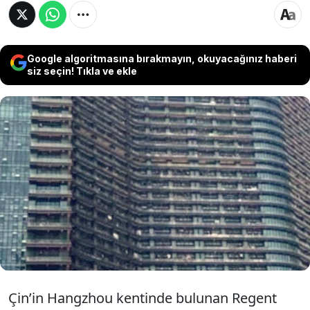
Google algoritmasına bırakmayın, okuyacağınız haberi
siz seçin! Tıkla ve ekle
Çin’in Hangzhou kentinde bulunan 206 metre
yüksekliğindeki Regent International binası,
yaklaşık 20 bin kişilik nüfusuyla dünyanın en
yoğun yerleşim alanlarından biri haline geldi.
Bina sakinleri dışarı çıkmadan tüm ihtiyaçlarını
karşılayabiliyor.
Çin’in Hangzhou kentinde bulunan Regent