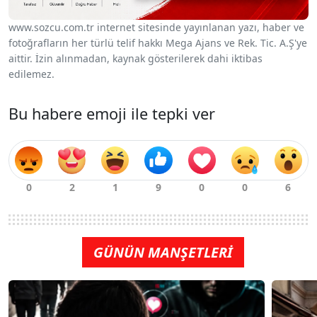
www.sozcu.com.tr internet sitesinde yayınlanan yazı, haber ve
fotoğrafların her türlü telif hakkı Mega Ajans ve Rek. Tic. A.Ş'ye
aittir. İzin alınmadan, kaynak gösterilerek dahi iktibas
edilemez.
Bu habere emoji ile tepki ver
GÜNÜN MANŞETLERİ