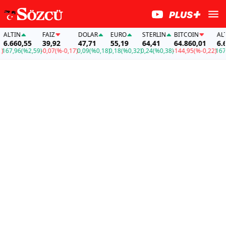
LTIN
FAİZ
DOLAR
EURO
STERLIN
BITCOIN
ALTIN
.660,55
39,92
47,71
55,19
64,41
64.860,01
6.660
7,96
(%2,59)
-0,07
(%-0,17)
0,09
(%0,18)
0,18
(%0,32)
0,24
(%0,38)
-144,95
(%-0,22)
167,96