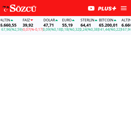
TIN
FAİZ
DOLAR
EURO
STERLIN
BITCOIN
ALTIN
660,55
39,92
47,71
55,19
64,41
65.200,01
6.660,5
,96
(%2,59)
-0,07
(%-0,17)
0,09
(%0,18)
0,18
(%0,32)
0,24
(%0,38)
141,44
(%0,22)
167,96
(%