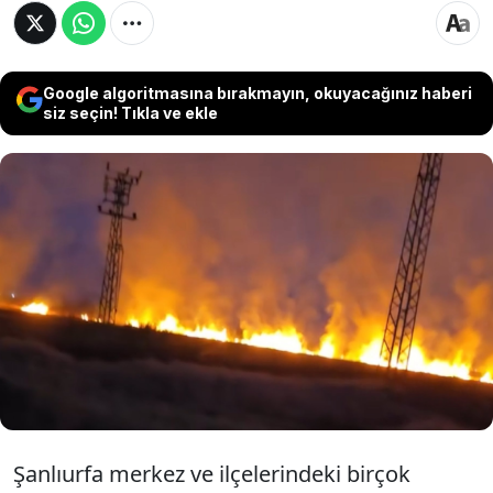
Google algoritmasına bırakmayın, okuyacağınız haberi
siz seçin! Tıkla ve ekle
Şanlıurfa genelinde bir günde meydana gelen
286 yangından 227'sinin anız yangını olduğu
açıklandı. İtfaiye ekiplerinin yoğun
müdahalesiyle kontrol altına alınan yangınların
ardından bazı bölgelerde soğutma çalışmaları
devam ediyor.
Şanlıurfa merkez ve ilçelerindeki birçok