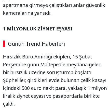
apartmana girmeye çalıştıkları anlar güvenlik
kameralarına yansıdı.
1 MİLYONLUK ZİYNET EŞYASI
Günün Trend Haberleri
00:03
/ 08:06
Hırsızlık Büro Amirliği ekipleri, 15 Şubat
Sesi Aç
Perşembe günü Maltepe'de meydana gelen
bir hırsızlık üzerine soruşturma başlattı.
Şüpheliler, girdikleri evde bulunan çelik kasayı
içindeki 500 euro nakit para, yaklaşık 1 milyon
liralık ziynet eşyası ve pasaportlarla birlikte
çaldı.