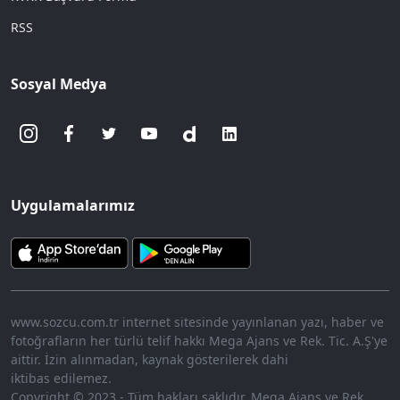
RSS
Sosyal Medya
Uygulamalarımız
www.sozcu.com.tr internet sitesinde yayınlanan yazı, haber ve
fotoğrafların her türlü telif hakkı Mega Ajans ve Rek. Tic. A.Ş'ye
aittir. İzin alınmadan, kaynak gösterilerek dahi
iktibas edilemez.
Copyright © 2023 - Tüm hakları saklıdır. Mega Ajans ve Rek.