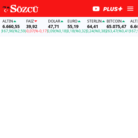
IN
FAİZ
DOLAR
EURO
STERLIN
BITCOIN
ALTIN
60,55
39,92
47,71
55,19
64,41
65.075,47
6.660,55
96
(%2,59)
-0,07
(%-0,17)
0,09
(%0,18)
0,18
(%0,32)
0,24
(%0,38)
263,47
(%0,41)
167,96
(%2