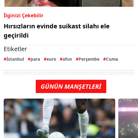
İlginizi Çekebilir
Hırsızların evinde suikast silahı ele
geçirildi
Etiketler
İstanbul
para
euro
altın
Perşembe
Cuma
GÜNÜN MANŞETLERİ