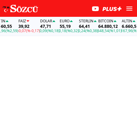
FAİZ
DOLAR
EURO
STERLIN
BITCOIN
ALTIN
F
5
39,92
47,71
55,19
64,41
64.880,12
6.660,55
3
,59)
-0,07
(%-0,17)
0,09
(%0,18)
0,18
(%0,32)
0,24
(%0,38)
648,54
(%1,01)
167,96
(%2,59)
-0