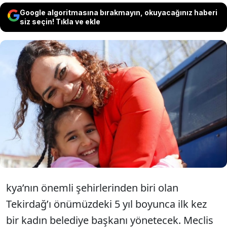
Google algoritmasına bırakmayın, okuyacağınız haberi
siz seçin! Tıkla ve ekle
Tekirdağ’ın tarihinde bir ilki başararak ilk
kadın belediye başkanı seçilen CHP’li
Yüceer kadınların, gençlerin ve çocukların
hayatlarına dokunacak.
kya’nın önemli şehirlerinden biri olan
Tekirdağ’ı önümüzdeki 5 yıl boyunca ilk kez
bir kadın belediye başkanı yönetecek. Meclis