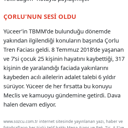
ÇORLU'NUN SESİ OLDU
Yüceer’in TBMM’de bulunduğu dönemde
yakından ilgilendiği konuların başında Çorlu
Tren Faciası geldi. 8 Temmuz 2018’de yaşanan
ve 7’si çocuk 25 kişinin hayatını kaybettiği, 317
kişinin de yaralandığı faciada yakınlarını
kaybeden acılı ailelerin adalet talebi 6 yıldır
sürüyor. Yüceer de her fırsatta bu konuyu
Meclis ve kamuoyu gündemine getirdi. Dava
halen devam ediyor.
www.sozcu.com.tr internet sitesinde yayınlanan yazı, haber ve
fotoğrafların her türlü telif hakkı Mega Ajans ve Rek. Tic. A.Ş'ye