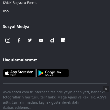
KVKK Başvuru Formu
RSS
Sosyal Medya
Uygulamalarımız
www.sozcu.com.tr internet sitesinde yayınlanan yazı, haber ve
fotoğrafların her türlü telif hakkı Mega Ajans ve Rek. Tic. A.Ş'ye
aittir. İzin alınmadan, kaynak gösterilerek dahi
iktibas edilemez.