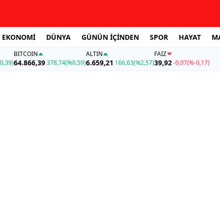
EKONOMİ
DÜNYA
GÜNÜN İÇİNDEN
SPOR
HAYAT
M
BITCOIN
ALTIN
FAİZ
64.866,39
6.659,21
39,92
0,39)
378,74
(%0,59)
166,63
(%2,57)
-0,07
(%-0,17)