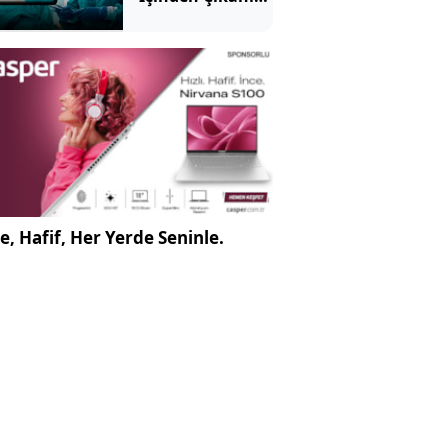
Doktorları Bile
Şoke Etti
e, Hafif, Her Yerde Seninle.