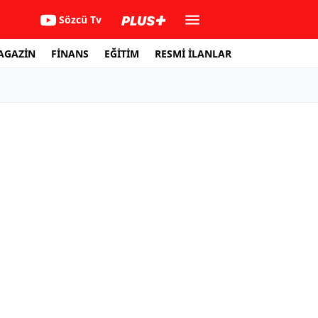
Sözcü Tv
AGAZİN
FİNANS
EĞİTİM
RESMİ İLANLAR