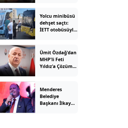
gerginliği!
Salonda sesler
Yolcu minibüsü
aniden yükseldi
dehşet saçtı:
İETT otobüsüyle
kafa kafaya
çarpıştılar
Ümit Özdağ'dan
MHP'li Feti
Yıldız'a Çözüm
süreci tepkisi
Menderes
Belediye
Başkanı İlkay
Çiçek tutuklandı