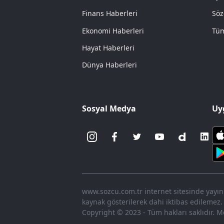
Finans Haberleri
Söz
Ekonomi Haberleri
Tüm
Hayat Haberleri
Dünya Haberleri
Sosyal Medya
Uy
www.sozcu.com.tr internet sitesinde yayınla
kaynak gösterilerek dahi iktibas edilemez.
Copyright © 2023 - Tüm hakları saklıdır. Me