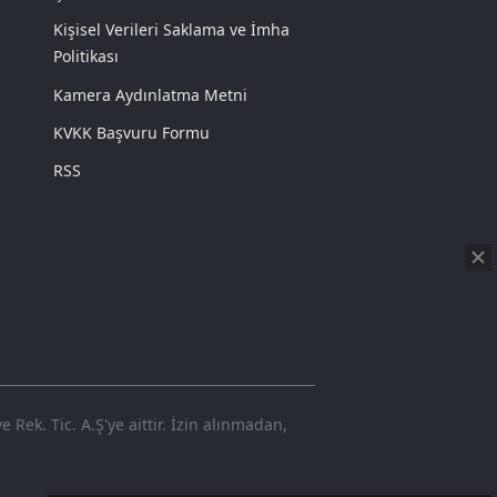
Kişisel Verileri Saklama ve İmha
Politikası
Kamera Aydınlatma Metni
KVKK Başvuru Formu
RSS
Rek. Tic. A.Ş'ye aittir. İzin alınmadan,
720p
Loaded
:
Sesi
8.48%
Aç