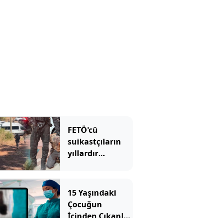
FETÖ'cü
suikastçıların
yıllardır
sakladıkları
silahlar aranıyor
15 Yaşındaki
Çocuğun
İçinden Çıkanlar