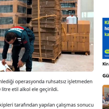
Tekirdağ'da 27 bin 800 litre etil
alkol ele geçirildi.
Kir
Gü
lediği operasyonda ruhsatsız işletmeden
tre etil alkol ele geçirildi.
kipleri tarafından yapılan çalışmas sonucu