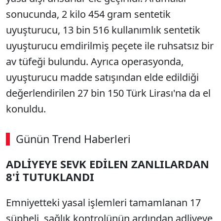
sonucunda, 2 kilo 454 gram sentetik
uyuşturucu, 13 bin 516 kullanımlık sentetik
uyuşturucu emdirilmiş peçete ile ruhsatsız bir
av tüfeği bulundu. Ayrıca operasyonda,
uyuşturucu madde satışından elde edildiği
değerlendirilen 27 bin 150 Türk Lirası'na da el
konuldu.
Günün Trend Haberleri
00:02
/ 08:06
ADLİYEYE SEVK EDİLEN ZANLILARDAN
Sesi Aç
8'İ TUTUKLANDI
Emniyetteki yasal işlemleri tamamlanan 17
şüpheli, sağlık kontrolünün ardından adliyeye