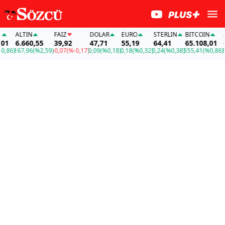
ALTIN
FAİZ
DOLAR
EURO
STERLIN
BITCOIN
AL
1
6.660,55
39,92
47,71
55,19
64,41
65.108,01
6.
86)
167,96
(%2,59)
-0,07
(%-0,17)
0,09
(%0,18)
0,18
(%0,32)
0,24
(%0,38)
555,41
(%0,86)
167