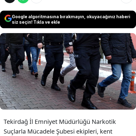
Google algoritmasına bırakmayın, okuyacağınız haberi
siz seçin! Tıkla ve ekle
Tekirdağ'da polis ekipleri tarafından son bir
hafta içinde düzenlenen uyuşturucu
operasyonlarında gözaltına alınan 17
şüpheliden 8'i sevk edildikleri adli
makamlarca tutuklandı.
Tekirdağ İl Emniyet Müdürlüğü Narkotik
Suçlarla Mücadele Şubesi ekipleri, kent