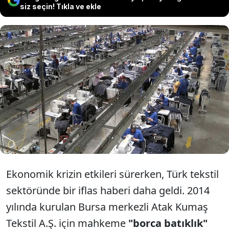
siz seçin! Tıkla ve ekle
Bursa merkezli tekstil devi zor
ekonomi şartlarına dayanamayarak
mahkeme kararıyla iflas etti.
Ekonomik krizin etkileri sürerken, Türk tekstil
sektöründe bir iflas haberi daha geldi. 2014
yılında kurulan Bursa merkezli Atak Kumaş
Tekstil A.Ş. için mahkeme
"borca batıklık"