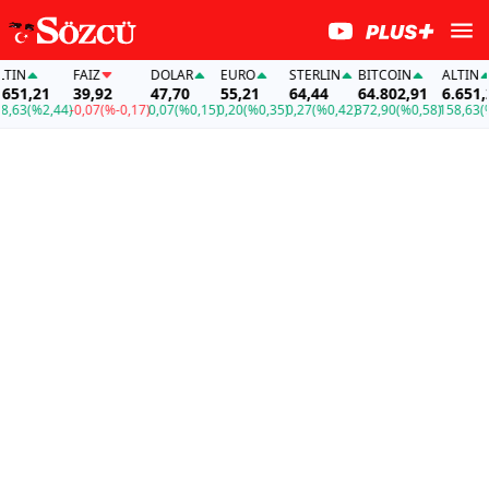
N
FAİZ
DOLAR
EURO
STERLIN
BITCOIN
ALTIN
1,21
39,92
47,70
55,21
64,44
64.802,91
6.651,21
3
(%2,44)
-0,07
(%-0,17)
0,07
(%0,15)
0,20
(%0,35)
0,27
(%0,42)
372,90
(%0,58)
158,63
(%2,