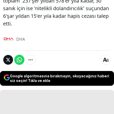
toplam 237'şer yıldan 578'er yıla kadar, 30
sanık için ise 'nitelikli dolandırıcılık' suçundan
6'şar yıldan 15'er yıla kadar hapis cezası talep
etti.
DHA
Google algoritmasına bırakmayın, okuyacağınız haberi
siz seçin! Tıkla ve ekle