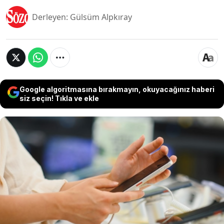
Derleyen: Gülsüm Alpkıray
Google algoritmasına bırakmayın, okuyacağınız haberi
siz seçin! Tıkla ve ekle
Yurt dışından telefon getirenleri ilgilendiren bir
düzenlemeye gidildi. BTK, IMEI yönetmeliğinde
ezber bozan değişikliklere gitti. Resmi Gazete'de
yayımlanan yeni kararla birlikte, arızalanan
cihazların IMEI değişimi e-Devlet üzerinden
kolayca yapılacak ve bürokratik zorunluluklar
tarih olacak. İşte yeni dönemin tüm detayları...