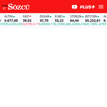
ALTIN
FAİZ
DOLAR
EURO
STERLIN
BITCOIN
ALTIN
6.677,60
39,92
47,70
55,23
64,44
65.232,61
6.677
185,02
(%2,85)
-0,07
(%-0,17)
0,08
(%0,17)
0,22
(%0,40)
0,26
(%0,41)
945,74
(%1,47)
185,0