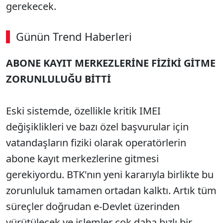
gerekecek.
Günün Trend Haberleri
00:02
/ 02:14
ABONE KAYIT MERKEZLERİNE FİZİKİ GİTME
Sesi Aç
ZORUNLULUĞU BİTTİ
Eski sistemde, özellikle kritik IMEI
değişiklikleri ve bazı özel başvurular için
vatandaşların fiziki olarak operatörlerin
abone kayıt merkezlerine gitmesi
gerekiyordu. BTK'nın yeni kararıyla birlikte bu
zorunluluk tamamen ortadan kalktı. Artık tüm
süreçler doğrudan e-Devlet üzerinden
yürütülecek ve işlemler çok daha hızlı bir