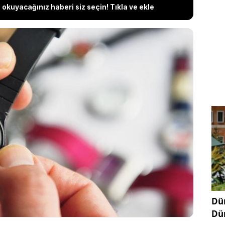
okuyacağınız haberi siz seçin! Tıkla ve ekle
 başlamasıyla birlikte saatler bir saat geri alındı.
saat uygulaması devam etmesine rağmen birçok
onunda ve bilgisayarında saatler otomatik değişince
kaç?' karmaşası yaşandı. Türkiye'de 9 yıldır bu yana
z saati nedeniyle, saatler geri alınmadı.
Dün
Dü