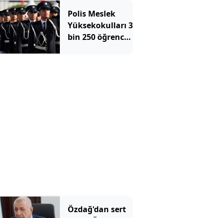
bulundu
Polis Meslek
Yüksekokulları 3
bin 250 öğrenci
alacak! İşte
aranan şartlar
Özdağ'dan sert