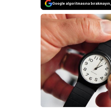
Google algoritmasına bırakmayın, 
Kış saati uygulaması
Türkiye'de sabit 
kullanıcının telef
bir kez daha 'Saat 
uygulanan kalıcı ya