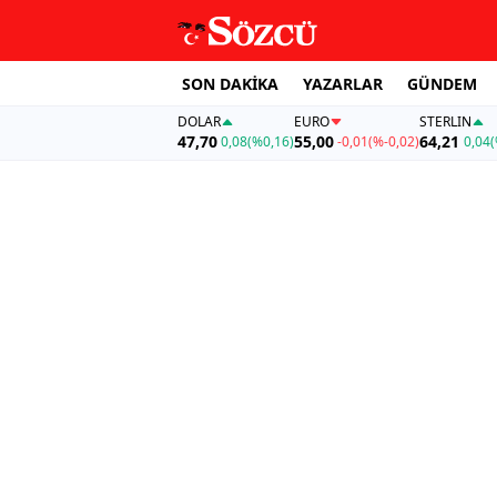
SON DAKİKA
YAZARLAR
GÜNDEM
DOLAR
EURO
STERLIN
47,70
55,00
64,21
0,08
(%0,16)
-0,01
(%-0,02)
0,04
(