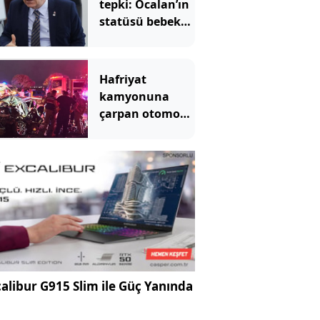
tepki: Öcalan’ın
statüsü bebek
katilidir
Hafriyat
kamyonuna
çarpan otomobil
hurdaya döndü
alibur G915 Slim ile Güç Yanında