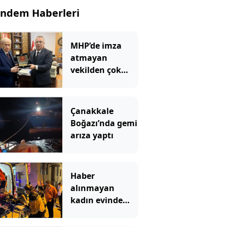
ndem Haberleri
MHP’de imza
atmayan
vekilden çok
çarpıcı
paylaşım: Bir
canım var
Çanakkale
Boğazı’nda gemi
arıza yaptı
Haber
alınmayan
kadın evinde
çöp yığınlarının
arasında