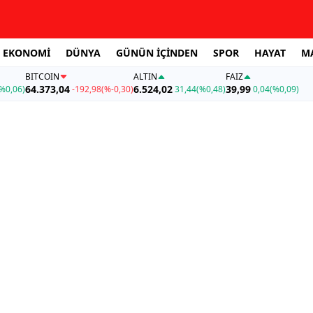
EKONOMİ
DÜNYA
GÜNÜN İÇİNDEN
SPOR
HAYAT
M
BITCOIN
ALTIN
FAİZ
64.373,04
6.524,02
39,99
%0,06)
-192,98
(%-0,30)
31,44
(%0,48)
0,04
(%0,09)