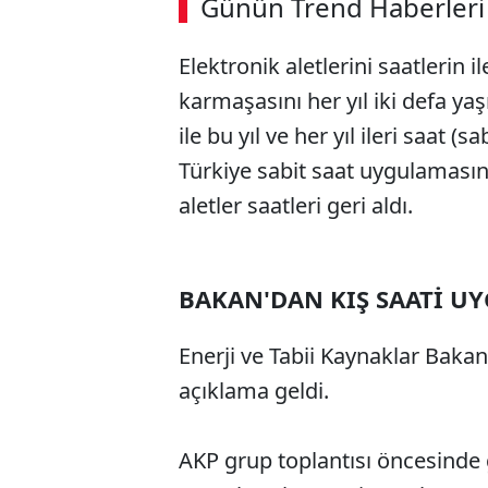
Günün Trend Haberleri
00:02
/ 09:08
Elektronik aletlerini saatlerin
karmaşasını her yıl iki defa y
ile bu yıl ve her yıl ileri saat
Türkiye sabit saat uygulamasın
aletler saatleri geri aldı.
BAKAN'DAN KIŞ SAATİ U
Enerji ve Tabii Kaynaklar Bakan
açıklama geldi.
AKP grup toplantısı öncesinde g