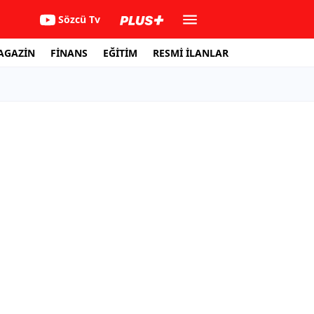
Sözcü Tv
AGAZİN
FİNANS
EĞİTİM
RESMİ İLANLAR