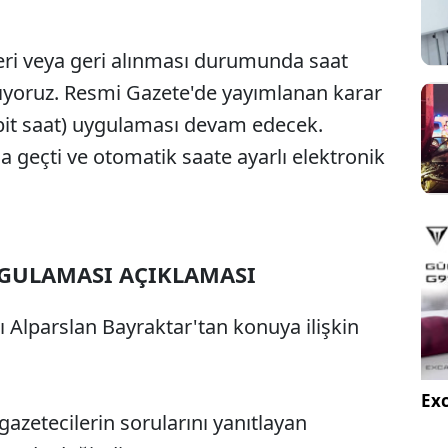
 ileri veya geri alınması durumunda saat
Sesi Aç
aşıyoruz. Resmi Gazete'de yayımlanan karar
 (sabit saat) uygulaması devam edecek.
a geçti ve otomatik saate ayarlı elektronik
YGULAMASI AÇIKLAMASI
ı Alparslan Bayraktar'tan konuya ilişkin
Exc
azetecilerin sorularını yanıtlayan