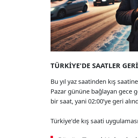
TÜRKİYE'DE SAATLER GERİ
Bu yıl yaz saatinden kış saati
Pazar gününe bağlayan gece geç
bir saat, yani 02:00’ye geri alınd
Türkiye'de kış saati uygulaması 
ABERİ OKU
➜