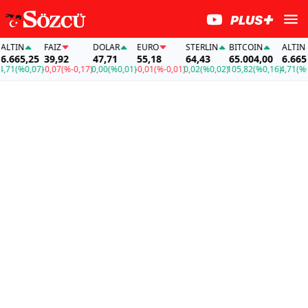
TIN
FAİZ
DOLAR
EURO
STERLIN
BITCOIN
ALTIN
665,25
39,92
47,71
55,18
64,43
65.004,00
6.665,25
1
(%0,07)
-0,07
(%-0,17)
0,00
(%0,01)
-0,01
(%-0,01)
0,02
(%0,02)
105,82
(%0,16)
4,71
(%0,0