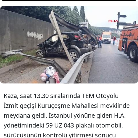
Kocaeli'de TEM Otoyolu’nda
bariyere çarpan otomobildeki 1
kişi yaralandı.
Kaza, saat 13.30 sıralarında TEM Otoyolu
İzmit geçişi Kuruçeşme Mahallesi mevkiinde
meydana geldi. İstanbul yönüne giden H.A.
yönetimindeki 59 UZ 043 plakalı otomobil,
sürücüsünün kontrolü yitirmesi sonucu