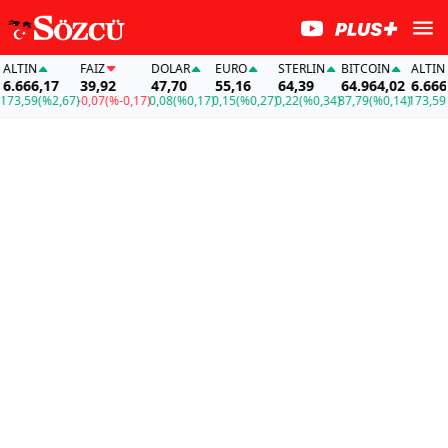
LTIN
FAİZ
DOLAR
EURO
STERLIN
BITCOIN
ALTIN
.666,17
39,92
47,70
55,16
64,39
64.964,02
6.666,1
3,59
(%2,67)
-0,07
(%-0,17)
0,08
(%0,17)
0,15
(%0,27)
0,22
(%0,34)
87,79
(%0,14)
173,59
(%