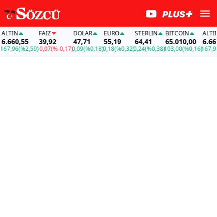
IN
FAİZ
DOLAR
EURO
STERLIN
BITCOIN
ALTIN
60,55
39,92
47,71
55,19
64,41
65.010,00
6.660,5
96
(%2,59)
-0,07
(%-0,17)
0,09
(%0,18)
0,18
(%0,32)
0,24
(%0,38)
103,00
(%0,16)
167,96
(%2