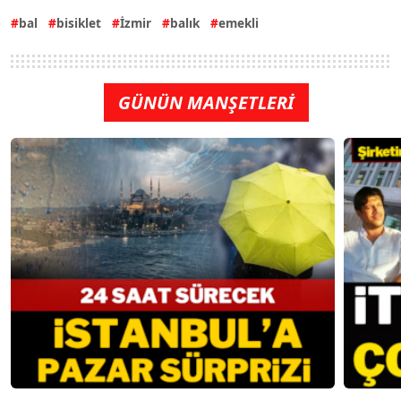
bal
bisiklet
İzmir
balık
emekli
GÜNÜN MANŞETLERİ