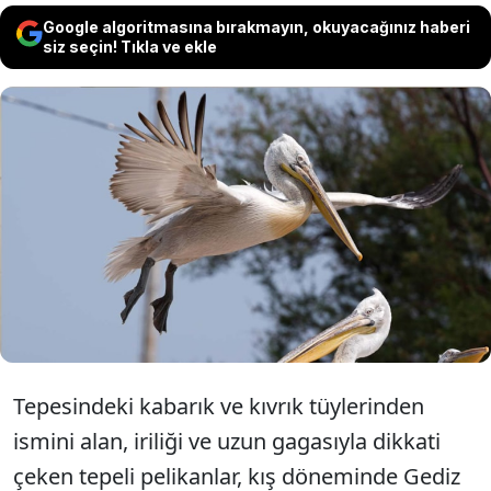
Google algoritmasına bırakmayın, okuyacağınız haberi
siz seçin! Tıkla ve ekle
İzmir'de 56 yaşındaki emekli Bedii Akson,
Gediz Deltası'nda yaşayan ve kent
merkezine de gelen tepeli pelikanları her
gün aynı saatte balık artıklarıyla besliyor.
Tepesindeki kabarık ve kıvrık tüylerinden
ismini alan, iriliği ve uzun gagasıyla dikkati
çeken tepeli pelikanlar, kış döneminde Gediz