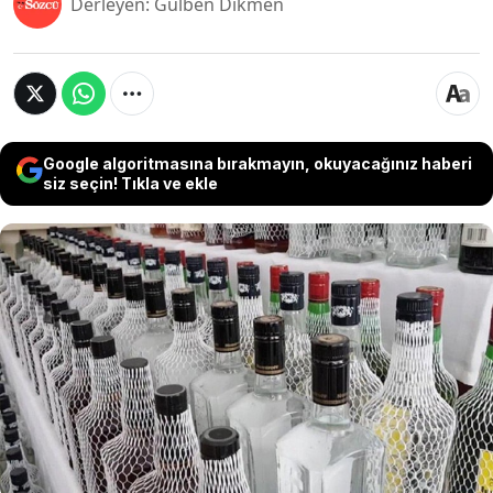
Derleyen: Gülben Dikmen
Google algoritmasına bırakmayın, okuyacağınız haberi
siz seçin! Tıkla ve ekle
Türkiye Esnaf ve Sanatkarları Konfederasyonu
(TESK) Genel Başkanı Bendevi Palandöken, sigara
ve alkollü içeceklerde ÖTV artışlarının fiyatlara
yansıtılmaması gerektiğine dikkat çekti.
Palandöken, fiyatların halihazırda yüksek
olduğunu ve bu artışların kaçakçılığı daha ciddi
boyutlara taşıyacağını vurguladı.