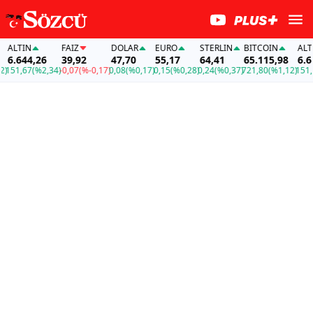
LTIN
FAİZ
DOLAR
EURO
STERLIN
BITCOIN
ALTIN
.644,26
39,92
47,70
55,17
64,41
65.115,98
6.644
51,67
(%2,34)
-0,07
(%-0,17)
0,08
(%0,17)
0,15
(%0,28)
0,24
(%0,37)
721,80
(%1,12)
151,67