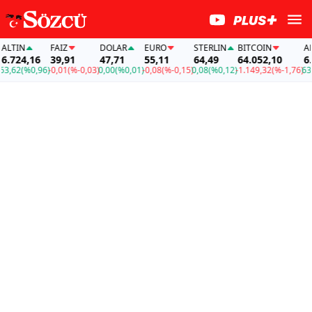
TIN
FAİZ
DOLAR
EURO
STERLIN
BITCOIN
ALTI
724,16
39,91
47,71
55,11
64,49
64.052,10
6.72
62
(%0,96)
-0,01
(%-0,03)
0,00
(%0,01)
-0,08
(%-0,15)
0,08
(%0,12)
-1.149,32
(%-1,76)
63,62