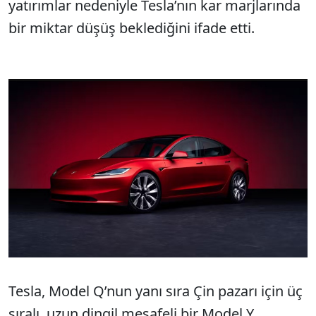
yatırımlar nedeniyle Tesla’nın kar marjlarında
bir miktar düşüş beklediğini ifade etti.
Tesla, Model Q’nun yanı sıra Çin pazarı için üç
sıralı, uzun dingil mesafeli bir Model Y