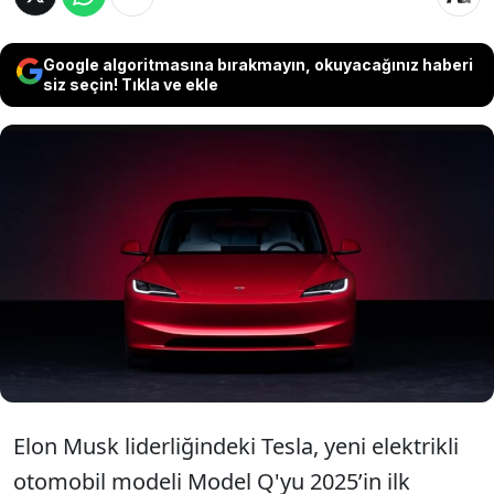
Google algoritmasına bırakmayın, okuyacağınız haberi
siz seçin! Tıkla ve ekle
Elon Musk’ın sahibi olduğu Tesla, uygun
fiyatlı yeni elektrikli otomobil modeli
“Model Q”yu 2025’in ilk yarısında piyasaya
sürmeye hazırlanıyor.
Elon Musk liderliğindeki Tesla, yeni elektrikli
otomobil modeli Model Q'yu 2025’in ilk