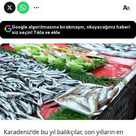
Google algoritmasına bırakmayın, okuyacağınız haberi
siz seçin! Tıkla ve ekle
Balık sezonunda bolluk devam ediyor.
Palamut ve hamsinin ardından şimdi de
mezgit fiyatları 50 TL'ye kadar düştü.
Vatandaşlar balıkçılar önünde yoğunluk
oluşturdu.
Karadeniz’de bu yıl balıkçılar, son yılların en