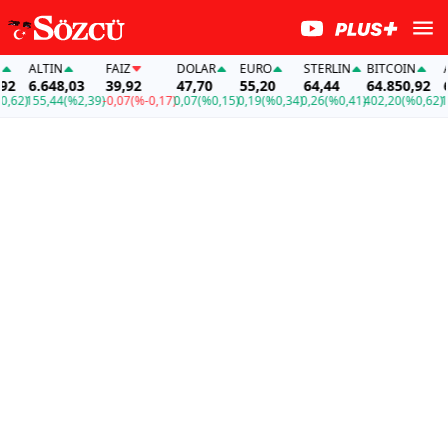
ALTIN
FAİZ
DOLAR
EURO
STERLIN
BITCOIN
ALT
6.648,03
39,92
47,70
55,20
64,44
64.850,92
6.6
2)
155,44
(%2,39)
-0,07
(%-0,17)
0,07
(%0,15)
0,19
(%0,34)
0,26
(%0,41)
402,20
(%0,62)
155,