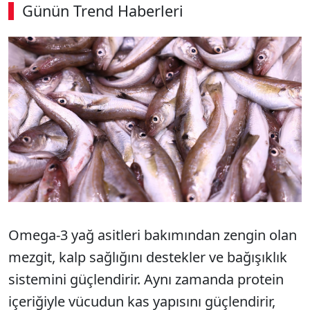
Günün Trend Haberleri
00:02
/ 08:15
Sesi Aç
Omega-3 yağ asitleri bakımından zengin olan
mezgit, kalp sağlığını destekler ve bağışıklık
sistemini güçlendirir. Aynı zamanda protein
içeriğiyle vücudun kas yapısını güçlendirir,