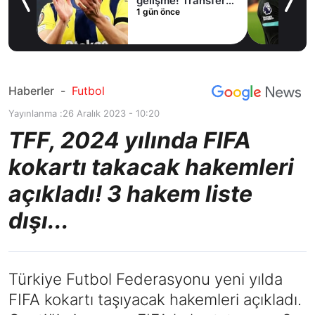
fer
konusunda Al Hilal
1 gün önce
ile anlaştı! Adım
adım Nunez
Haberler
-
Futbol
Yayınlanma :
26 Aralık 2023 - 10:20
TFF, 2024 yılında FIFA
kokartı takacak hakemleri
açıkladı! 3 hakem liste
dışı...
Türkiye Futbol Federasyonu yeni yılda
FIFA kokartı taşıyacak hakemleri açıkladı.