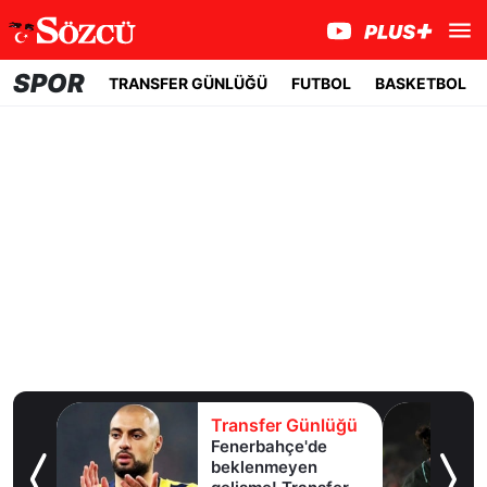
SPOR
TRANSFER GÜNLÜĞÜ
FUTBOL
BASKETBOL
lüğü
Transfer Günlüğü
e
Beşiktaş Uruguaylı
forveti kiralama