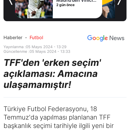
Madrid'den Vinicius
2 gün önce
Junior kararı
Haberler
-
Futbol
Yayınlanma :
05 Mayıs 2024 - 13:29
Güncellenme :
05 Mayıs 2024 - 13:33
TFF'den 'erken seçim'
açıklaması: Amacına
ulaşamamıştır!
Türkiye Futbol Federasyonu, 18
Temmuz'da yapılması planlanan TFF
başkanlık seçimi tarihiyle ilgili yeni bir