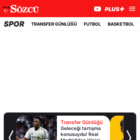
SPOR
TRANSFER GÜNLÜĞÜ
FUTBOL
BASKETBOL
lüğü
Transfer Günlüğü
Geleceği tartışma
aha
konusuydu! Real