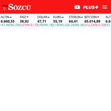
LTIN
FAİZ
DOLAR
EURO
STERLIN
BITCOIN
ALTIN
.660,55
39,92
47,71
55,19
64,41
65.014,89
6.66
67,96
(%2,59)
-0,07
(%-0,17)
0,09
(%0,18)
0,18
(%0,32)
0,24
(%0,38)
-212,33
(%-0,33)
167,9