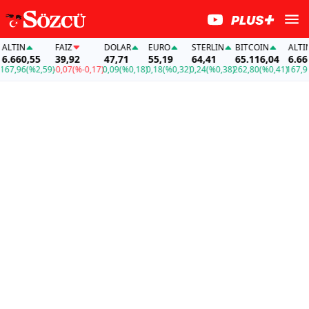
TIN
FAİZ
DOLAR
EURO
STERLIN
BITCOIN
ALTIN
660,55
39,92
47,71
55,19
64,41
65.116,04
6.660,5
,96
(%2,59)
-0,07
(%-0,17)
0,09
(%0,18)
0,18
(%0,32)
0,24
(%0,38)
262,80
(%0,41)
167,96
(%