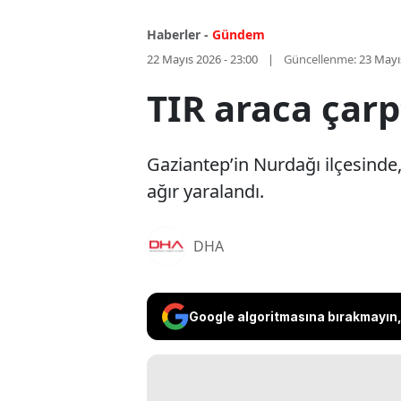
Haberler -
Gündem
22 Mayıs 2026 - 23:00
Güncellenme:
23 Mayı
TIR araca çarpt
Gaziantep’in Nurdağı ilçesinde
ağır yaralandı.
DHA
Google algoritmasına bırakmayın, 