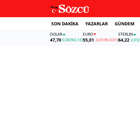
SON DAKİKA
YAZARLAR
GÜNDEM
DOLAR
EURO
STERLIN
47,70
55,01
64,22
0,08
(%0,16)
-0,01
(%-0,01)
0,05
(