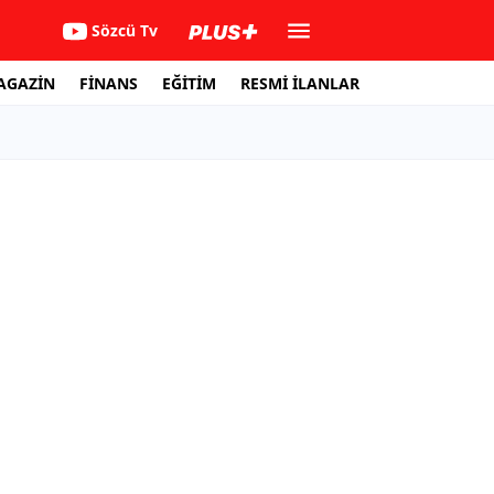
Sözcü Tv
AGAZİN
FİNANS
EĞİTİM
RESMİ İLANLAR