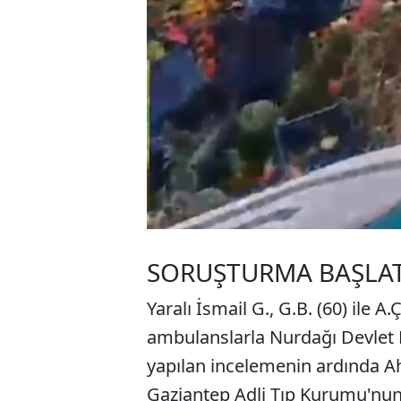
SORUŞTURMA BAŞLAT
Yaralı İsmail G., G.B. (60) ile A.
ambulanslarla Nurdağı Devlet H
yapılan incelemenin ardında A
Gaziantep Adli Tıp Kurumu'nu