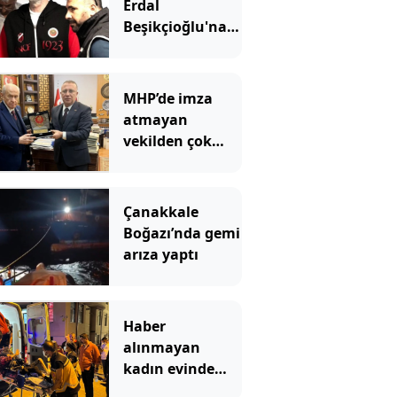
Erdal
Beşikçioğlu'na
ateş püskürdü:
Ulan siz kamu
görevlisisiniz!
MHP’de imza
atmayan
vekilden çok
çarpıcı
paylaşım: Bir
canım var
Çanakkale
Boğazı’nda gemi
arıza yaptı
Haber
alınmayan
kadın evinde
çöp yığınlarının