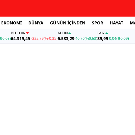
EKONOMİ
DÜNYA
GÜNÜN İÇİNDEN
SPOR
HAYAT
M
BITCOIN
ALTIN
FAİZ
64.319,45
6.533,29
39,99
%0,08)
-222,79
(%-0,35)
40,70
(%0,63)
0,04
(%0,09)