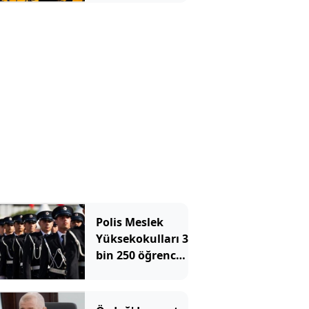
arasında
bulundu
Polis Meslek
Yüksekokulları 3
bin 250 öğrenci
alacak! İşte
aranan şartlar