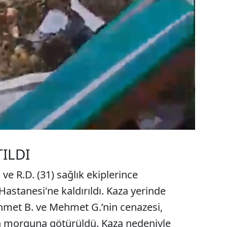
ILDI
Ç ve R.D. (31) sağlık ekiplerince
astanesi'ne kaldırıldı. Kaza yerinde
hmet B. ve Mehmet G.’nin cenazesi,
n morguna götürüldü. Kaza nedeniyle