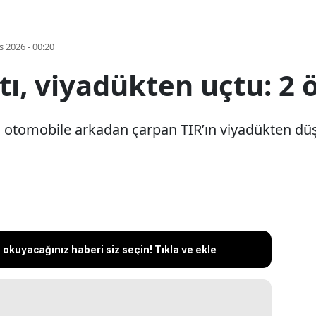
s 2026 - 00:20
ı, viyadükten uçtu: 2 ö
, otomobile arkadan çarpan TIR’ın viyadükten düşm
okuyacağınız haberi siz seçin! Tıkla ve ekle