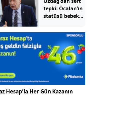
Özdağ'dan sert
tepki: Öcalan’ın
statüsü bebek
katilidir
az Hesap’la Her Gün Kazanın