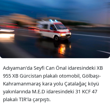
Adıyaman'ın Gölbaşı ilçesinde,
TIR'la çarpışan otomobildeki 2 kişi
öldü, 3 kişi yaralandı.
Adıyaman'da Seyfi Can Önal idaresindeki XB
955 XB Gürcistan plakalı otomobil, Gölbaşı-
Kahramanmaraş kara yolu Çatalağaç köyü
yakınlarında M.E.D idaresindeki 31 KCF 47
plakalı TIR'la çarpıştı.