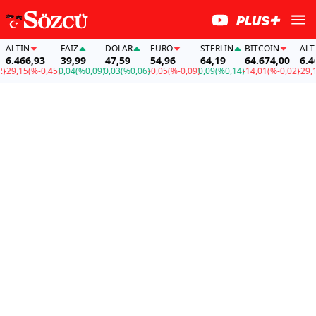
LTIN
FAİZ
DOLAR
EURO
STERLIN
BITCOIN
ALTIN
.466,93
39,99
47,59
54,96
64,19
64.674,00
6.466,
9,15
(%-0,45)
0,04
(%0,09)
0,03
(%0,06)
-0,05
(%-0,09)
0,09
(%0,14)
-14,01
(%-0,02)
-29,15
(