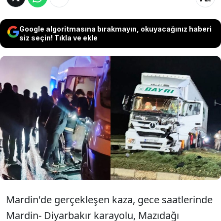
Google algoritmasına bırakmayın, okuyacağınız haberi
siz seçin! Tıkla ve ekle
Mardin'in Mazıdağı ilçesinde, etkinlikten
dönen öğrenci ve öğretmenlerin
taşındığı minibüs ile TIR'ın
çarpıştığı kazada 7 kişi yaralandı.
Mardin'de gerçekleşen kaza, gece saatlerinde
Mardin- Diyarbakır karayolu, Mazıdağı