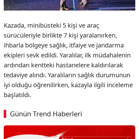
Kazada, minibüsteki 5 kişi ve araç
sürücüleriyle birlikte 7 kişi yaralanırken,
ihbarla bölgeye sağlık, itfaiye ve jandarma
ekipleri sevk edildi. Yaralılar, ilk müdahalenin
ardından kentteki hastanelere kaldırılarak
tedaviye alındı. Yaralıların sağlık durumunun
iyi olduğu öğrenilirken, kazayla ilgili inceleme
başlatıldı.
Günün Trend Haberleri
00:02
/ 03:08
Sesi Aç