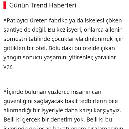
Günün Trend Haberleri
00:02
/ 09:08
*Patlayıcı üreten fabrika ya da iskelesi çöken
Sesi Aç
şantiye de değil. Bu kez işyeri, onlarca ailenin
sömestri tatilinde çocuklarıyla dinlenmek için
gittikleri bir otel. Bolu'daki bu otelde çıkan
yangın sonucu yaşamını yitirenler, yaralılar
var.
*İçinde bulunan yüzlerce insanın can
güvenliğini sağlayacak basit tedbirlerin bile
alınmadığı bir işyeriyle daha karşı karşıyayız.
Belli ki gerçek bir denetim yok. Belli ki bu
işyerinde de insan hayatı önem sıralamasının