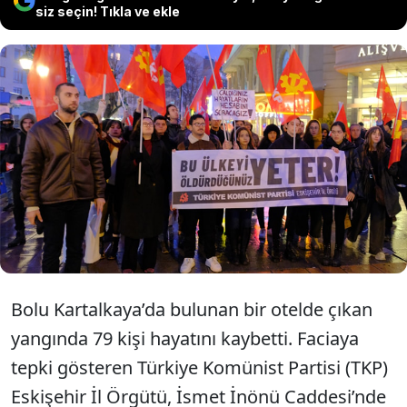
siz seçin! Tıkla ve ekle
TKP Eskişehir İl Örgütü tarafından Bolu
Kartalkaya’da bulunan Grand Kartal
Otelinde çıkan yangına ilişkin açıklama
yapıldı.
Bolu Kartalkaya’da bulunan bir otelde çıkan
yangında 79 kişi hayatını kaybetti. Faciaya
tepki gösteren Türkiye Komünist Partisi (TKP)
Eskişehir İl Örgütü, İsmet İnönü Caddesi’nde