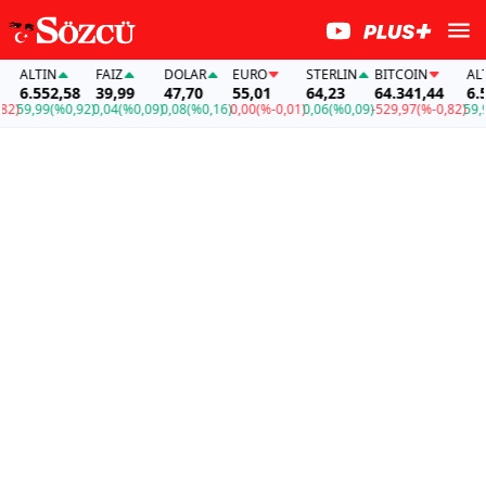
ALTIN
FAİZ
DOLAR
EURO
STERLIN
BITCOIN
ALTIN
6.552,58
39,99
47,70
55,01
64,23
64.341,44
6.55
)
59,99
(%0,92)
0,04
(%0,09)
0,08
(%0,16)
0,00
(%-0,01)
0,06
(%0,09)
-529,97
(%-0,82)
59,99
(