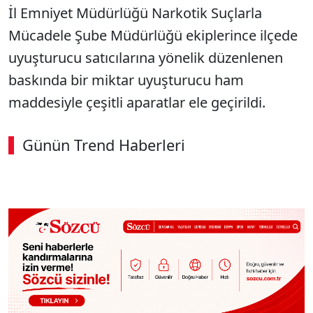
İl Emniyet Müdürlüğü Narkotik Suçlarla
Mücadele Şube Müdürlüğü ekiplerince ilçede
uyuşturucu satıcılarına yönelik düzenlenen
baskında bir miktar uyuşturucu ham
maddesiyle çeşitli aparatlar ele geçirildi.
Günün Trend Haberleri
00:02
/ 03:53
Sesi Aç