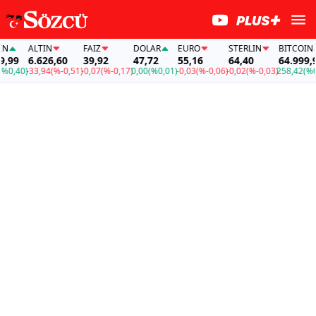
ALTIN
FAİZ
DOLAR
EURO
STERLIN
BITCOIN
99
6.626,60
39,92
47,72
55,16
64,40
64.999,99
0,40)
-33,94
(%-0,51)
-0,07
(%-0,17)
0,00
(%0,01)
-0,03
(%-0,06)
-0,02
(%-0,03)
258,42
(%0,4