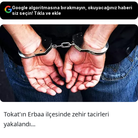
Google algoritmasına bırakmayın, okuyacağınız haberi
siz seçin! Tıkla ve ekle
Tokat'ta düzenlenen uyuşturucu
operasyonunda 3 şüpheli yakalandı.
Olayda bir miktar uyuşturucu ve çeşitli
aparatlar da ele geçirildi.
Tokat'ın Erbaa ilçesinde zehir tacirleri
yakalandı...