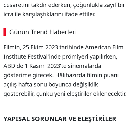
cesaretini takdir ederken, çoğunlukla zayıf bir
icra ile karşılaştıklarını ifade ettiler.
Günün Trend Haberleri
00:02
/ 06:57
Filmin, 25 Ekim 2023 tarihinde American Film
Sesi Aç
Institute Festival'inde prömiyeri yapılırken,
ABD'de 1 Kasım 2023’te sinemalarda
gösterime girecek. Hâlihazırda filmin puanı
açılış hafta sonu boyunca değişiklik
gösterebilir, çünkü yeni eleştiriler eklenecektir.
YAPISAL SORUNLAR VE ELEŞTİRİLER