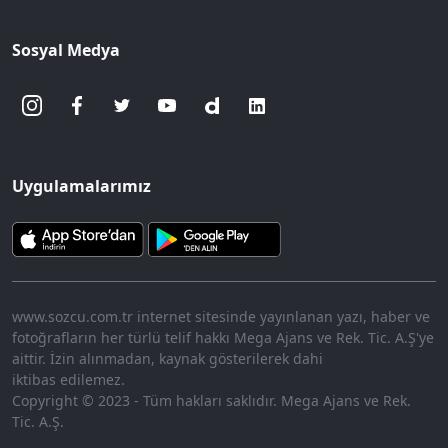
Sosyal Medya
Uygulamalarımız
www.sozcu.com.tr internet sitesinde yayınlanan yazı, haber ve
fotoğrafların her türlü telif hakkı Mega Ajans ve Rek. Tic. A.Ş'ye
aittir. İzin alınmadan, kaynak gösterilerek dahi
iktibas edilemez.
Copyright © 2023 - Tüm hakları saklıdır. Mega Ajans ve Rek.
Tic. A.Ş.