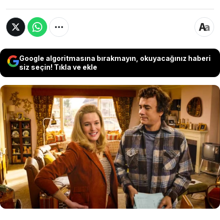
Google algoritmasına bırakmayın, okuyacağınız haberi
siz seçin! Tıkla ve ekle
Tom Hanks’in büyük bir heyecanla beklenen
"Here" (Türkçe adıyla: Burada) filmi, vizyona
girmeden önce olumsuz eleştiriler aldı. 'Here',
film inceleme sitesi Rotten Tomatoes'de yüzde
32 puan alarak beklentileri karşılayamadı.