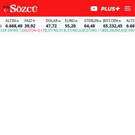
ALTIN
FAİZ
DOLAR
EURO
STERLIN
BITCOIN
ALTIN
6.668,49
39,92
47,72
55,20
64,48
65.232,45
6.668,
7,94
(%0,12)
-0,07
(%-0,17)
0,01
(%0,01)
0,01
(%0,02)
0,07
(%0,11)
408,28
(%0,63)
7,94
(%0,