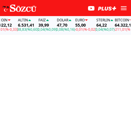
IN
ALTIN
FAİZ
DOLAR
EURO
STERLIN
BITCOIN
2,12
6.531,41
39,99
47,70
55,00
64,22
64.322,12
1
(%-0,33)
38,83
(%0,60)
0,04
(%0,09)
0,08
(%0,16)
-0,01
(%-0,02)
0,04
(%0,07)
-211,01
(%-0,