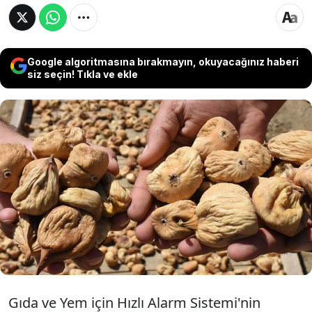
Google algoritmasına bırakmayın, okuyacağınız haberi
siz seçin! Tıkla ve ekle
Gıda ve Yem için Hızlı Alarm Sistemi (RASFF)
tarafından yapılan bildirimde Türkiye'den
Fransa'ya ihraç edilen kuru incirlerde yasal
sınırın üzerinde aflotoksin madde tespit
edildi.
Gıda ve Yem için Hızlı Alarm Sistemi'nin