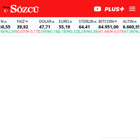
FAİZ
DOLAR
EURO
STERLIN
BITCOIN
ALTIN
,55
39,92
47,71
55,19
64,41
64.951,00
6.660,55
(%2,59)
-0,07
(%-0,17)
0,09
(%0,18)
0,18
(%0,32)
0,24
(%0,38)
-47,44
(%-0,07)
167,96
(%2,5