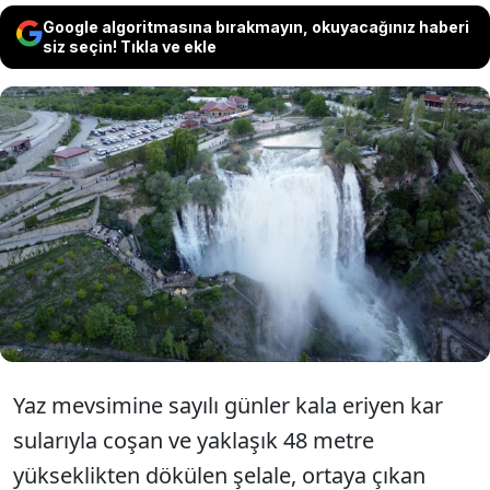
Google algoritmasına bırakmayın, okuyacağınız haberi
siz seçin! Tıkla ve ekle
Erzurum'un Uzundere ilçesindeki
Tortum Şelalesi, Kurban Bayramı
tatilinde ziyaretçilerin yoğun ilgi
gösterdiği noktalardan biri oldu.
Yaz mevsimine sayılı günler kala eriyen kar
sularıyla coşan ve yaklaşık 48 metre
yükseklikten dökülen şelale, ortaya çıkan