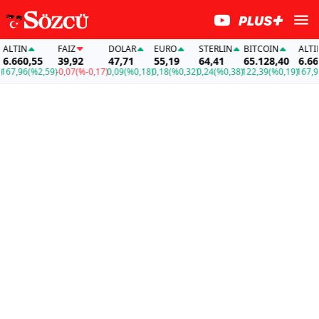
LTIN
FAİZ
DOLAR
EURO
STERLIN
BITCOIN
ALTIN
.660,55
39,92
47,71
55,19
64,41
65.128,40
6.660,
7,96
(%2,59)
-0,07
(%-0,17)
0,09
(%0,18)
0,18
(%0,32)
0,24
(%0,38)
122,39
(%0,19)
167,96
(