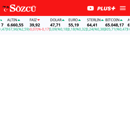
ALTIN
FAİZ
DOLAR
EURO
STERLIN
BITCOIN
ALTI
6.660,55
39,92
47,71
55,19
64,41
65.048,17
6.6
)
167,96
(%2,59)
-0,07
(%-0,17)
0,09
(%0,18)
0,18
(%0,32)
0,24
(%0,38)
305,71
(%0,47)
167,