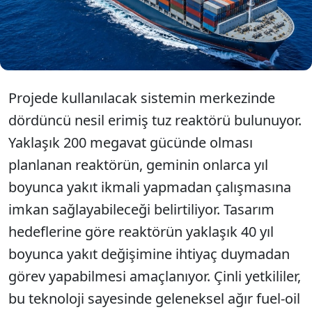
en büyük nükleer ticaret gemilerinden biri olması
beklenen proje, yaklaşık 25 bin konteyner taşıma
kapasitesiyle dikkat çekiyor.
Projede kullanılacak sistemin merkezinde
dördüncü nesil erimiş tuz reaktörü bulunuyor.
Yaklaşık 200 megavat gücünde olması
planlanan reaktörün, geminin onlarca yıl
boyunca yakıt ikmali yapmadan çalışmasına
imkan sağlayabileceği belirtiliyor. Tasarım
hedeflerine göre reaktörün yaklaşık 40 yıl
boyunca yakıt değişimine ihtiyaç duymadan
görev yapabilmesi amaçlanıyor. Çinli yetkililer,
bu teknoloji sayesinde geleneksel ağır fuel-oil