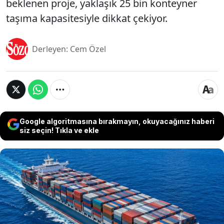
beklenen proje, yaklaşık 25 bin konteyner
taşıma kapasitesiyle dikkat çekiyor.
Derleyen: Cem Özel
Google algoritmasına bırakmayın, okuyacağınız haberi
siz seçin! Tıkla ve ekle
Çin, deniz taşımacılığında ezber bozabilecek bir
proje üzerinde çalışıyor. Ülkenin önde gelen
tersanelerinden Jiangnan Shipyard, toryumla
çalışan nükleer reaktöre sahip dev bir konteyner
gemisi tasarlıyor. Tamamlanması halinde dünyanın