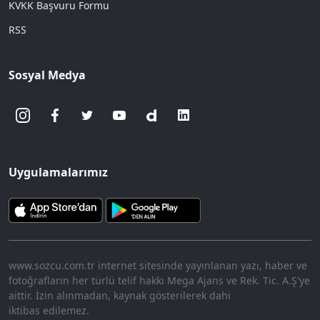
KVKK Başvuru Formu
RSS
Sosyal Medya
Uygulamalarımız
www.sozcu.com.tr internet sitesinde yayınlanan yazı, haber ve
fotoğrafların her türlü telif hakkı Mega Ajans ve Rek. Tic. A.Ş'ye
aittir. İzin alınmadan, kaynak gösterilerek dahi
iktibas edilemez.