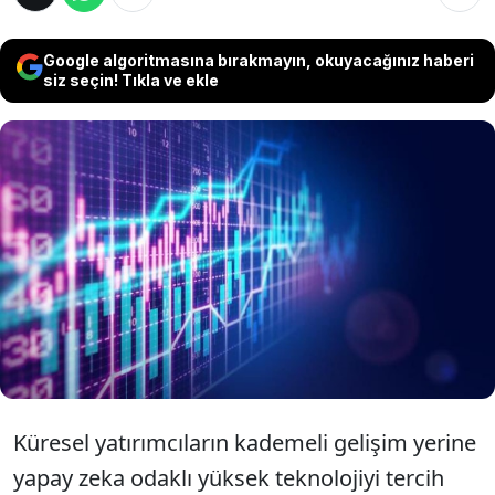
Google algoritmasına bırakmayın, okuyacağınız haberi
siz seçin! Tıkla ve ekle
Küresel pazarda yapay zekaya yönelik artan
talep Japonya borsasında tarihi bir liderlik
değişimini getirdi. 23 yıllık zirvenin ardından
Toyota'yı koltuğunu teknoloji devi
SoftBank'a bıraktı.
Küresel yatırımcıların kademeli gelişim yerine
yapay zeka odaklı yüksek teknolojiyi tercih