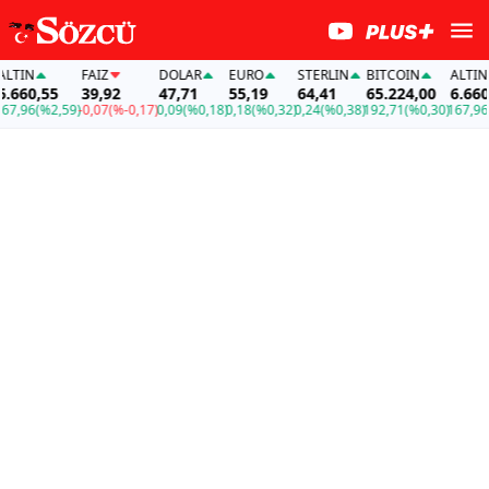
TIN
FAİZ
DOLAR
EURO
STERLIN
BITCOIN
ALTIN
660,55
39,92
47,71
55,19
64,41
65.224,00
6.660,5
,96
(%2,59)
-0,07
(%-0,17)
0,09
(%0,18)
0,18
(%0,32)
0,24
(%0,38)
192,71
(%0,30)
167,96
(%