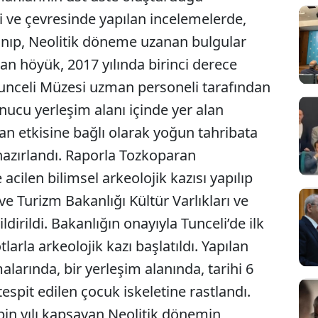
ve çevresinde yapılan incelemelerde,
ıp, Neolitik döneme uzanan bulgular
dan höyük, 2017 yılında birinci derece
. Tunceli Müzesi uzman personeli tarafından
nucu yerleşim alanı içinde yer alan
an etkisine bağlı olarak yoğun tahribata
hazırlandı. Raporla Tozkoparan
acilen bilimsel arkeolojik kazısı yapılıp
ve Turizm Bakanlığı Kültür Varlıkları ve
irildi. Bakanlığın onayıyla Tunceli’de ilk
larla arkeolojik kazı başlatıldı. Yapılan
malarında, bir yerleşim alanında, tarihi 6
espit edilen çocuk iskeletine rastlandı.
7 bin yılı kapsayan Neolitik dönemin