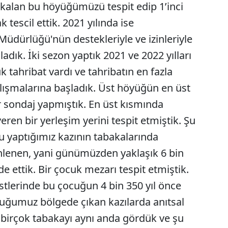
e kalan bu höyüğümüzü tespit edip 1’inci
k tescil ettik. 2021 yılında ise
üdürlüğü'nün destekleriyle ve izinleriyle
adık. İki sezon yaptık 2021 ve 2022 yılları
tahribat vardı ve tahribatın en fazla
alışmalarına başladık. Üst höyüğün en üst
r sondaj yapmıştık. En üst kısmında
veren bir yerleşim yerini tespit etmiştik. Şu
yaptığımız kazının tabakalarında
ihlenen, yani günümüzden yaklaşık 6 bin
lde ettik. Bir çocuk mezarı tespit etmiştik.
tlerinde bu çocuğun 4 bin 350 yıl önce
duğumuz bölgede çıkan kazılarda anıtsal
te birçok tabakayı aynı anda gördük ve şu