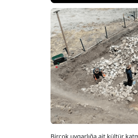
Tunceli’de b
oluşturduğu
kazılarda ç
3’üncü etap 
Birçok uygarlığa ait kültür ka