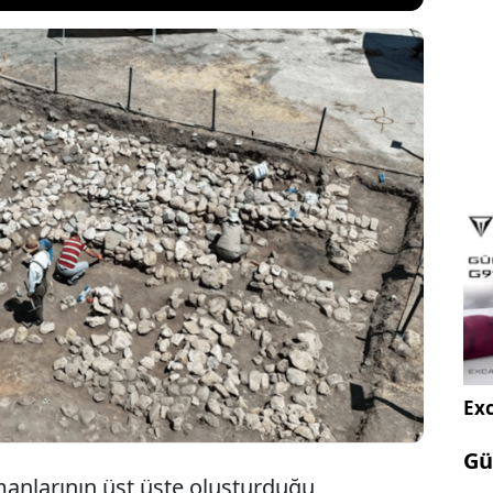
irçok uygarlığa ait kültür katmanlarının üst üste
, geçmişi 6 bin 350 yıl öncesine dayanan ve önceki
ocuk iskeletinin çıktığı Tozkoparan Höyüğü'nde,
kazı çalışmaları başladı.
Exc
Gü
tmanlarının üst üste oluşturduğu