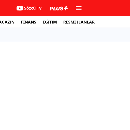
Sözcü Tv
AGAZİN
FİNANS
EĞİTİM
RESMİ İLANLAR