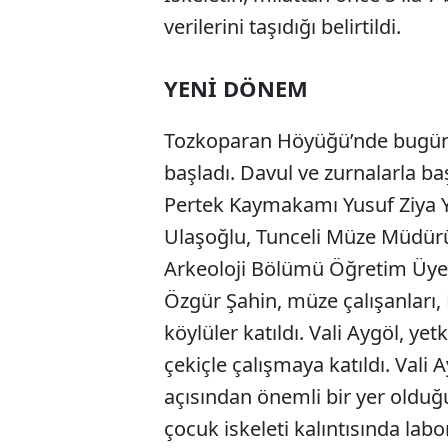
verilerini taşıdığı belirtildi.
YENİ DÖNEM
Tozkoparan Höyüğü’nde bugün i
başladı. Davul ve zurnalarla ba
Pertek Kaymakamı Yusuf Ziya Y
Ulaşoğlu, Tunceli Müze Müdürü
Arkeoloji Bölümü Öğretim Üyes
Özgür Şahin, müze çalışanları,
köylüler katıldı. Vali Aygöl, yet
çekiçle çalışmaya katıldı. Val
açısından önemli bir yer olduğ
çocuk iskeleti kalıntısında lab