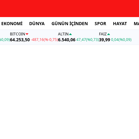
EKONOMİ
DÜNYA
GÜNÜN İÇİNDEN
SPOR
HAYAT
M
BITCOIN
ALTIN
FAİZ
64.253,50
6.540,06
39,99
%0,09)
-487,16
(%-0,75)
47,47
(%0,73)
0,04
(%0,09)