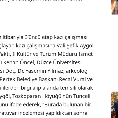
tibarıyla 3’üncü etap kazı çalışması
şlayan kazı çalışmasına Vali Şefik Aygöl,
aktı, İl Kültür ve Turizm Müdürü İsmet
 Kenan Öncel, Düzce Üniversitesi
i Doç. Dr. Yasemin Yılmaz, arkeolog
 Pertek Belediye Başkanı Recai Vural ve
kililerden bilgi alıp alanda temsili olarak
i Aygöl, Tozkoparan Höyüğü'nün Tunceli
unu ifade ederek, “Burada bulunan bir
oratuvar incelemesi yapıldıktan sonra