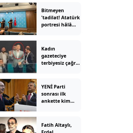
Bitmeyen
'tadilat! Atatürk
portresi hâlâ
yok
Kadın
gazeteciye
terbiyesiz çağrı:
"Gel özel
görüşelim"
YENİ Parti
sonrası ilk
ankette kim
önde?
Fatih Altaylı,
Erdal