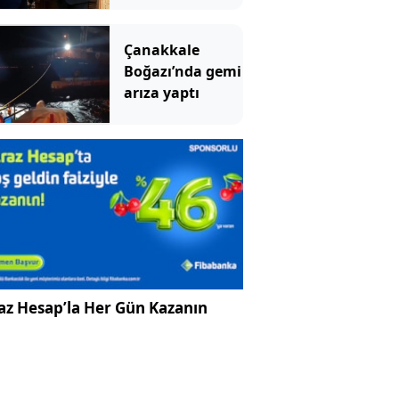
paylaşım: Bir
canım var
Çanakkale
Boğazı’nda gemi
arıza yaptı
az Hesap’la Her Gün Kazanın