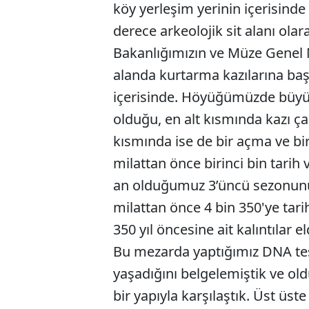
köy yerleşim yerinin içerisind
derece arkeolojik sit alanı olara
Bakanlığımızın ve Müze Genel M
alanda kurtarma kazılarına başl
içerisinde. Höyüğümüzde büyük 
olduğu, en alt kısmında kazı ç
kısmında ise de bir açma ve bi
milattan önce birinci bin tarih 
an olduğumuz 3’üncü sezonunu 
milattan önce 4 bin 350'ye tar
350 yıl öncesine ait kalıntılar e
Bu mezarda yaptığımız DNA tes
yaşadığını belgelemiştik ve ol
bir yapıyla karşılaştık. Üst üs