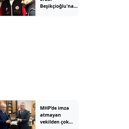
Beşikçioğlu'na
ateş püskürdü:
Ulan siz kamu
görevlisisiniz!
MHP’de imza
atmayan
vekilden çok
çarpıcı