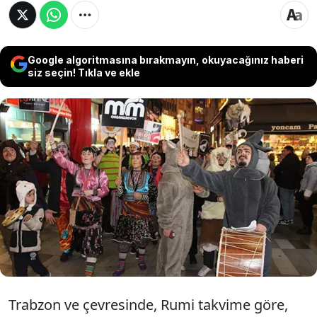
Google algoritmasına bırakmayın, okuyacağınız haberi
siz seçin! Tıkla ve ekle
Trabzon'da Rumi takvime göre, yeni yılın ilk
ayının adı olan 'Kalandar' için şenlik
düzenlendi. 'Kalandar' şenliğinde, geleneğe
özgü kıyafetler giyen bir grup tiyatro ekibi
maniler okuyarak çevredeki insanları etkinliğe
davet etti.
Trabzon ve çevresinde, Rumi takvime göre,