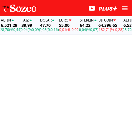
TIN
FAİZ
DOLAR
EURO
STERLIN
BITCOIN
ALTIN
521,29
39,99
47,70
55,00
64,22
64.396,65
6.521,2
70
(%0,44)
0,04
(%0,09)
0,08
(%0,16)
-0,01
(%-0,02)
0,04
(%0,07)
-182,71
(%-0,28)
28,70
(%0