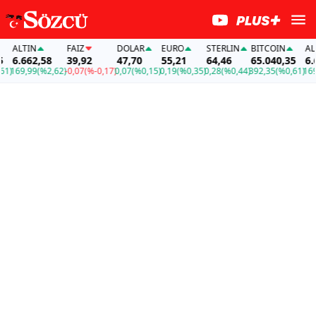
ALTIN
FAİZ
DOLAR
EURO
STERLIN
BITCOIN
ALTIN
6.662,58
39,92
47,70
55,21
64,46
65.040,35
6.662
169,99
(%2,62)
-0,07
(%-0,17)
0,07
(%0,15)
0,19
(%0,35)
0,28
(%0,44)
392,35
(%0,61)
169,9