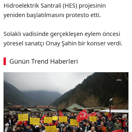
Hidroelektrik Santrali (HES) projesinin
yeniden başlatılmasını protesto etti.
Solaklı vadisinde gerçekleşen eylem öncesi
yöresel sanatçı Onay Şahin bir konser verdi.
Günün Trend Haberleri
00:02
/ 08:15
Sesi Aç