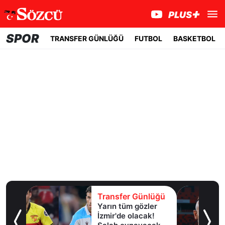
SPOR
TRANSFER GÜNLÜĞÜ
FUTBOL
BASKETBOL
lüğü
Transfer Günlüğü
Yarın tüm gözler
esi!
İzmir'de olacak!