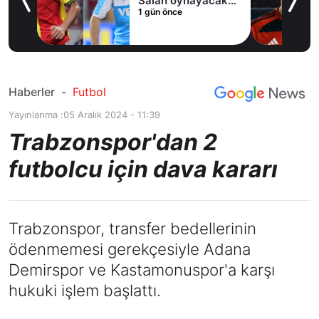
Salah oynayacak
1 gün önce
an
mı?
Haberler
-
Futbol
Yayınlanma :
05 Aralık 2024 - 11:39
Trabzonspor'dan 2
futbolcu için dava kararı
Trabzonspor, transfer bedellerinin
ödenmemesi gerekçesiyle Adana
Demirspor ve Kastamonuspor'a karşı
hukuki işlem başlattı.