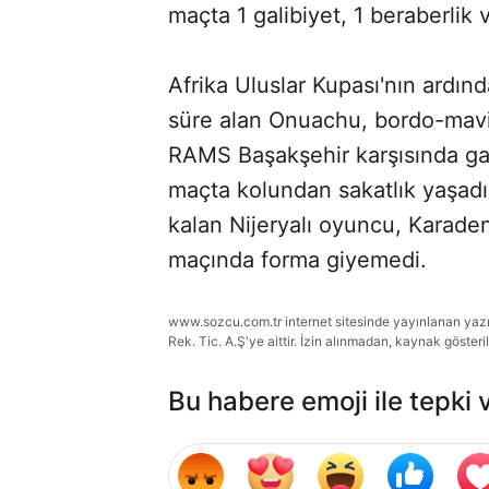
maçta 1 galibiyet, 1 beraberlik 
Afrika Uluslar Kupası'nın ardı
süre alan Onuachu, bordo-mavil
RAMS Başakşehir karşısında gali
maçta kolundan sakatlık yaşadı.
kalan Nijeryalı oyuncu, Karade
maçında forma giyemedi.
www.sozcu.com.tr internet sitesinde yayınlanan yazı, 
Rek. Tic. A.Ş'ye aittir. İzin alınmadan, kaynak gösteri
Bu habere emoji ile tepki 