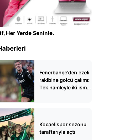
if, Her Yerde Seninle.
Haberleri
Fenerbahçe'den ezeli
rakibine golcü çalımı:
Tek hamleyle iki ismi
bitirecek
Kocaelispor sezonu
taraftarıyla açtı