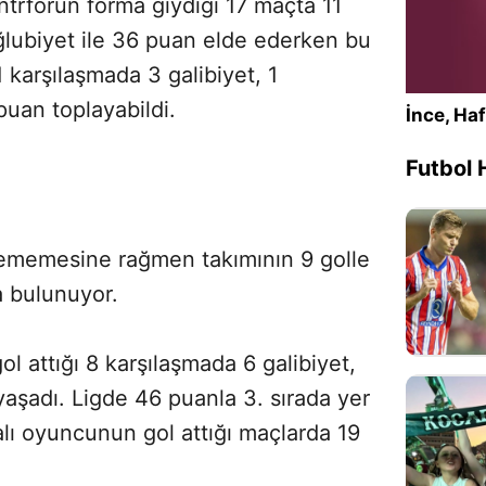
antrforun forma giydiği 17 maçta 11
Sesi Aç
ağlubiyet ile 36 puan elde ederken bu
karşılaşmada 3 galibiyet, 1
puan toplayabildi.
İnce, Haf
Futbol 
yememesine rağmen takımının 9 golle
 bulunuyor.
l attığı 8 karşılaşmada 6 galibiyet,
yaşadı. Ligde 46 puanla 3. sırada yer
alı oyuncunun gol attığı maçlarda 19