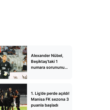
Alexander Nübel,
Beşiktaş’taki 1
numara sorununu
bitirdi, taraftarın
yüreğine su serpti!
Üstün Alman
teknolojisi
1. Lig’de perde açıldı!
Manisa FK sezona 3
puanla başladı