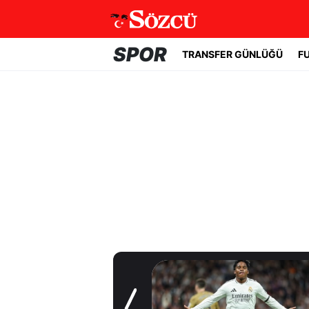
SPOR
TRANSFER GÜNLÜĞÜ
F
Transfer Günlüğü
Beşiktaş'ta acil
golcü planı