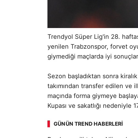
Trendyol Süper Lig'in 28. haft
yenilen Trabzonspor, forvet o
giymediği maçlarda iyi sonuçlar
Sezon başladıktan sonra kiralık
takımından transfer edilen ve il
maçında forma giymeye başlayan 
ABERİ OKU
➜
Kupası ve sakatlığı nedeniyle 17
GÜNÜN TREND HABERLERI
00:02
/ 08:43