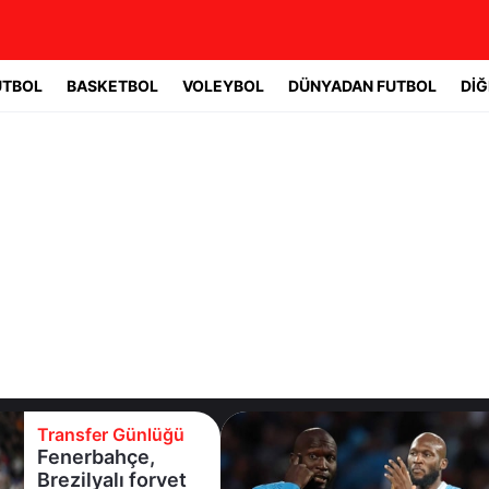
UTBOL
BASKETBOL
VOLEYBOL
DÜNYADAN FUTBOL
DİĞ
Transfer Günlüğü
Fenerbahçe,
Brezilyalı forvet