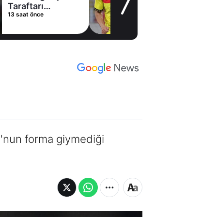
Taraftarı
13 saat önce
heyecanlandıran
hamle
'nun forma giymediği