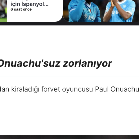
için İspanyol
6 saat önce
deviyle masaya
oturdu!
Onuachu'suz zorlanıyor
n kiraladığı forvet oyuncusu Paul Onuachu