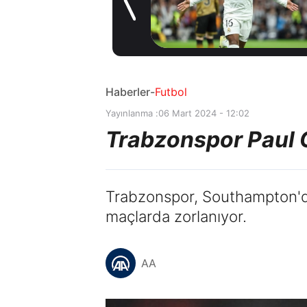
6 saat önce
Haberler
-
Futbol
Yayınlanma :
06 Mart 2024 - 12:02
Trabzonspor Paul 
Trabzonspor, Southampton'da
maçlarda zorlanıyor.
AA