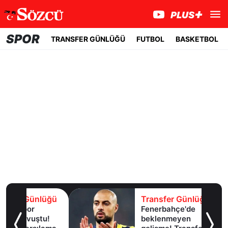
SPOR
TRANSFER GÜNLÜĞÜ
FUTBOL
BASKETBOL
lüğü
Transfer Günlüğü
Fenerbahçe'de
u!
beklenmeyen