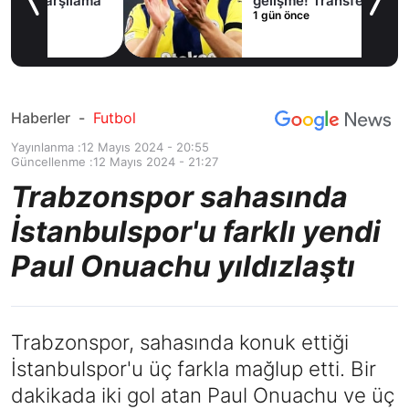
lama
gelişme! Transfer
1 gün önce
iptal oldu
Haberler
-
Futbol
Yayınlanma :
12 Mayıs 2024 - 20:55
Güncellenme :
12 Mayıs 2024 - 21:27
Trabzonspor sahasında
İstanbulspor'u farklı yendi
Paul Onuachu yıldızlaştı
Trabzonspor, sahasında konuk ettiği
İstanbulspor'u üç farkla mağlup etti. Bir
dakikada iki gol atan Paul Onuachu ve üç