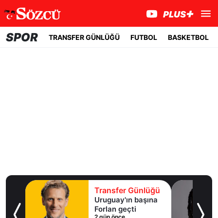
SPOR
TRANSFER GÜNLÜĞÜ
FUTBOL
BASKETBOL
lüğü
Transfer Günlüğü
ışma
Uruguay'ın başına
al
Forlan geçti
2 gün önce