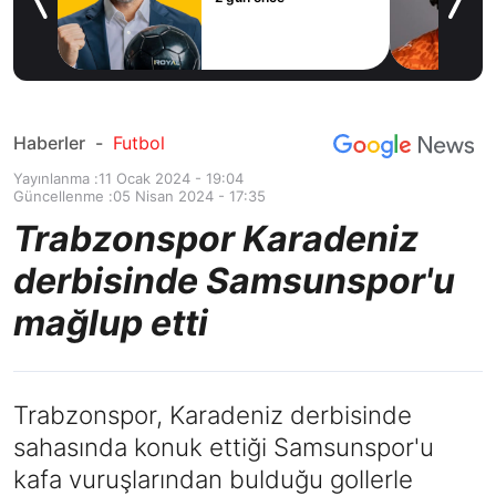
icius
Haberler
-
Futbol
Yayınlanma :
11 Ocak 2024 - 19:04
Güncellenme :
05 Nisan 2024 - 17:35
Trabzonspor Karadeniz
derbisinde Samsunspor'u
mağlup etti
Trabzonspor, Karadeniz derbisinde
sahasında konuk ettiği Samsunspor'u
kafa vuruşlarından bulduğu gollerle