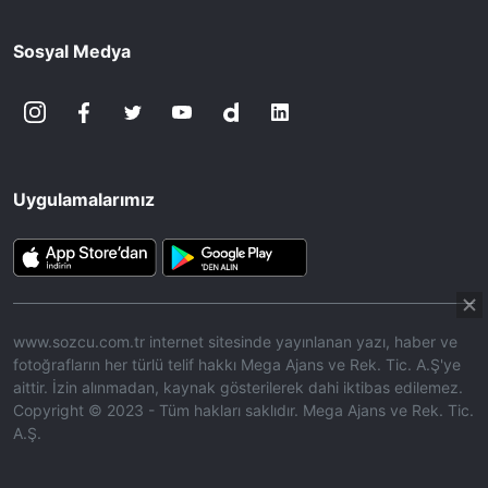
Sosyal Medya
Uygulamalarımız
www.sozcu.com.tr internet sitesinde yayınlanan yazı, haber ve
fotoğrafların her türlü telif hakkı Mega Ajans ve Rek. Tic. A.Ş'ye
aittir. İzin alınmadan, kaynak gösterilerek dahi iktibas edilemez.
Copyright © 2023 - Tüm hakları saklıdır. Mega Ajans ve Rek. Tic.
A.Ş.
HABERİ OKU
➜
00:17
/ 08:06