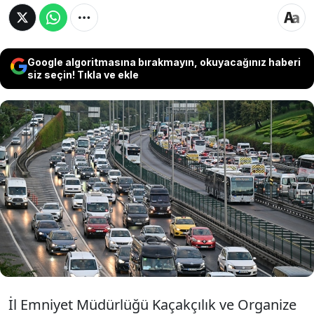
Google algoritmasına bırakmayın, okuyacağınız haberi
siz seçin! Tıkla ve ekle
Kayseri'de polis ekiplerince durdurulan cipte
megafon ve siren kullanıldığı tespit edildi,
alkolmetreye üflemeyi reddeden sürücüye
toplam 211 bin 958 TL ceza kesilip, sürücü
belgesine 2 yıl 1 ay el konuldu.
İl Emniyet Müdürlüğü Kaçakçılık ve Organize