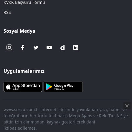
KVKK Başvuru Formu
RSS
Sosyal Medya
Uygulamalarımız
www.sozcu.com.tr internet sitesinde yayınlanan yazı, haber ve
fotoğrafların her türlü telif hakkı Mega Ajans ve Rek. Tic. A.Ş'ye
aittir. İzin alınmadan, kaynak gösterilerek dahi
iktibas edilemez.