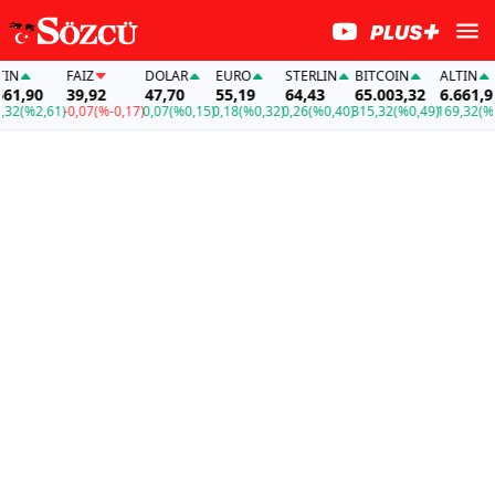
FAİZ
DOLAR
EURO
STERLIN
BITCOIN
ALTIN
,90
39,92
47,70
55,19
64,43
65.003,32
6.661,90
(%2,61)
-0,07
(%-0,17)
0,07
(%0,15)
0,18
(%0,32)
0,26
(%0,40)
315,32
(%0,49)
169,32
(%2,61