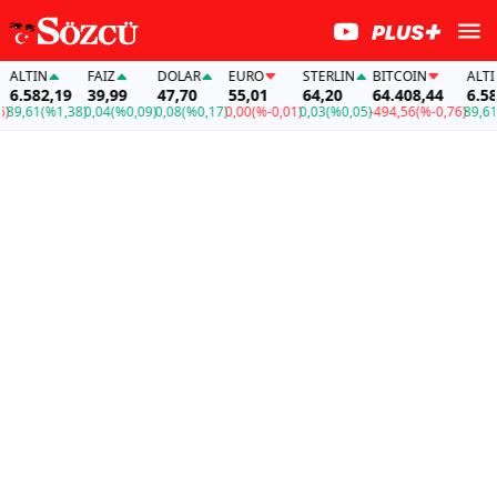
ALTIN
FAİZ
DOLAR
EURO
STERLIN
BITCOIN
ALTIN
6.582,19
39,99
47,70
55,01
64,20
64.408,44
6.582
9,61
(%1,38)
0,04
(%0,09)
0,08
(%0,17)
0,00
(%-0,01)
0,03
(%0,05)
-494,56
(%-0,76)
89,61
(