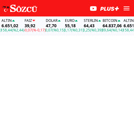
LTIN
FAİZ
DOLAR
EURO
STERLIN
BITCOIN
ALTIN
.651,02
39,92
47,70
55,18
64,43
64.837,06
6.651,
58,44
(%2,44)
-0,07
(%-0,17)
0,07
(%0,15)
0,17
(%0,31)
0,25
(%0,39)
89,64
(%0,14)
158,44
(%