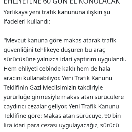
EHLİYETİNE 60 GÜN EL KONULACAK
Sesi Aç
Yerlikaya yeni trafik kanununa ilişkin şu
ifadeleri kullandı:
"Mevcut kanuna g
öre makas atarak trafik
güvenli
ğini tehlikeye d
ü
ş
üren bu araç
sürücüsüne yaln
ızca idari yaptırım uygulandı.
Hem ehliyeti cebinde kaldı hem de hala
aracını kullanabiliyor. Yeni Trafik Kanunu
Teklifinin Gazi Meclisimizin takdiriyle
y
ürürlü
ğe girmesiyle makas atan s
ürücülere
cayd
ırıcı cezalar geliyor. Yeni Trafik Kanunu
Teklifine g
öre: Makas atan sürücüye, 90 bin
lira idari para cezas
ı uygulayacağız, s
ürücü