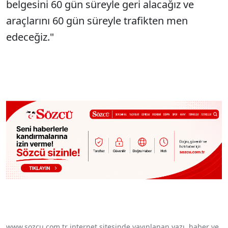
belgesini 60 gün süreyle geri alaca
ğız ve
ara
çlar
ını 60 g
ün süreyle trafikten men
edece
ğiz."
www.sozcu.com.tr internet sitesinde yayınlanan yazı, haber ve