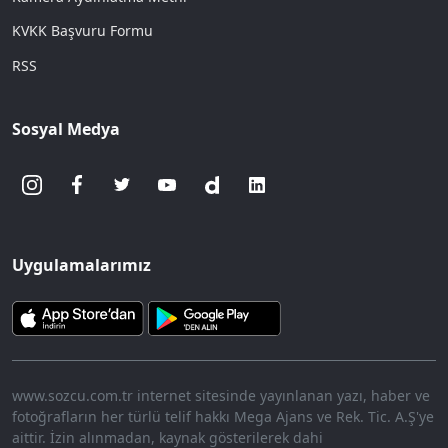
KVKK Başvuru Formu
RSS
Sosyal Medya
Uygulamalarımız
www.sozcu.com.tr internet sitesinde yayınlanan yazı, haber ve
fotoğrafların her türlü telif hakkı Mega Ajans ve Rek. Tic. A.Ş'ye
aittir. İzin alınmadan, kaynak gösterilerek dahi