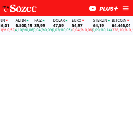
N
ALTIN
FAİZ
DOLAR
EURO
STERLIN
BITCOIN
,01
6.500,19
39,99
47,59
54,97
64,19
64.446,01
%-0,52)
4,10
(%0,06)
0,04
(%0,09)
0,03
(%0,05)
-0,04
(%-0,08)
0,09
(%0,14)
-338,10
(%-0,52